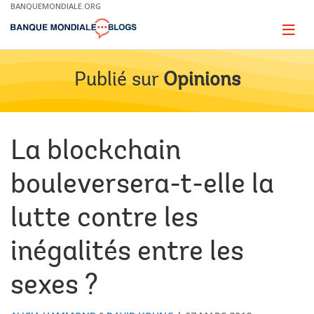
Skip
BANQUEMONDIALE.ORG
to
Main
Page
naviga
Navigation
Publié sur
Opinions
La blockchain
bouleversera-t-elle la
lutte contre les
inégalités entre les
sexes ?