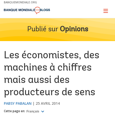
Skip
BANQUEMONDIALE.ORG
to
Main
Page
naviga
Navigation
Publié sur
Opinions
Les économistes, des
machines à chiffres
mais aussi des
producteurs de sens
PABSY PABALAN
25 AVRIL 2014
Cette page en:
Français