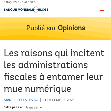
Skip
BANQUEMONDIALE.ORG
to
Main
Page
naviga
Navigation
Publié sur
Opinions
Les raisons qui incitent
les administrations
fiscales à entamer leur
mue numérique
MARCELLO ESTEVÃO
01 DÉCEMBRE 2021
Cette page en:
Français