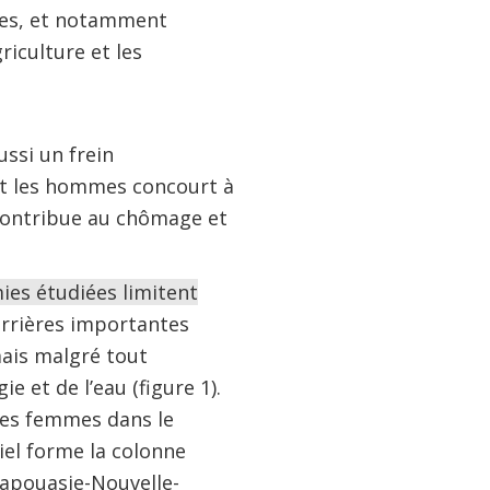
ues, et notamment
griculture et les
ssi un frein
et les hommes concourt à
t contribue au chômage et
.
ies étudiées limitent
arrières importantes
mais malgré tout
ie et de l’eau (figure 1).
 des femmes dans le
iel forme la colonne
Papouasie-Nouvelle-