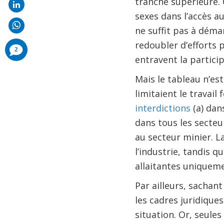
tranche supérieure. 
sexes dans l’accès a
ne suffit pas à déma
redoubler d’efforts 
comments
2
added
entravent la partici
Mais le tableau n’es
limitaient le travai
interdictions
(a) dan
dans tous les secteu
au secteur minier. La
l’industrie, tandis 
allaitantes uniqueme
Par ailleurs, sachant
les cadres juridique
situation. Or, seule