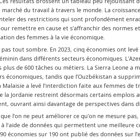
Ces résultats brossent un tableau peu réjouissant de
u marché du travail à travers le monde. La croissanc
nteler des restrictions qui sont profondément enraci
pour remettre en cause et s’affranchir des normes e
pation des femmes à la vie économique.
t pas tout sombre. En 2023, cinq économies ont levé 
l féminin dans différents secteurs économiques. L’Az
s plus de 600 tâches ou métiers. La Sierra Leone a mi
rs économiques, tandis que l’Ouzbékistan a supprim
 Malaisie a levé l’interdiction faite aux femmes de tr
que la Jordanie restreint désormais certains emplois
nt, ouvrant ainsi davantage de perspectives dans di
 que l’on ne peut améliorer ce qu’on ne mesure pas, i
s à l'aide de données qui permettent une meilleure 
s 90 économies sur 190 ont publié des données sur l