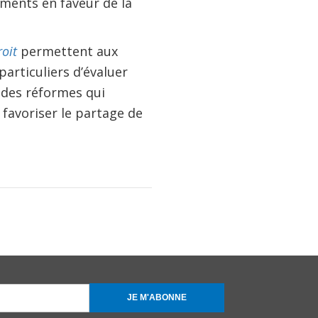
ments en faveur de la
roit
permettent aux
articuliers d’évaluer
 des réformes qui
 favoriser le partage de
JE M'ABONNE