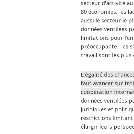
secteur d'activité a
80 économies, les la
aussi le secteur le 
données ventilées pa
limitations pour l’e
préoccupante : les s
travail sont les plu
L'égalité des chance
faut avancer sur troi
coopération internat
données ventilées pa
juridiques et politiq
restrictions limitan
élargir leurs perspe