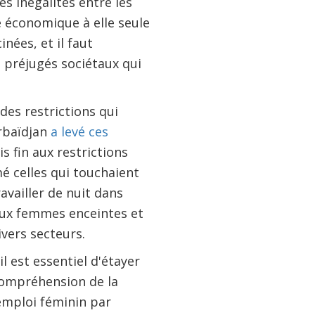
s inégalités entre les
e économique à elle seule
nées, et il faut
t préjugés sociétaux qui
des restrictions qui
erbaïdjan
a levé ces
s fin aux restrictions
é celles qui touchaient
availler de nuit dans
 aux femmes enceintes et
vers secteurs.
l est essentiel d'étayer
compréhension de la
’emploi féminin par