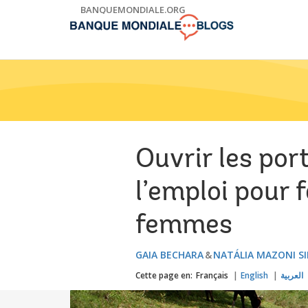
Skip
BANQUEMONDIALE.ORG
to
Main
Navigation
Ouvrir les port
l’emploi pour 
femmes
GAIA BECHARA
NATÁLIA MAZONI S
Cette page en:
Français
English
العربية