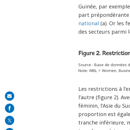
Guinée, par exemple,
part prépondérante 
national
(a). Or les 
des secteurs parmi l
Figure 2. Restrictio
Source : Base de données du
Note: WBL = Women, Busine
Les restrictions à l
l’autre (figure 2). A
Share
féminin, l’Asie du Su
on
proportion est égale
mail
tranche inférieure, 