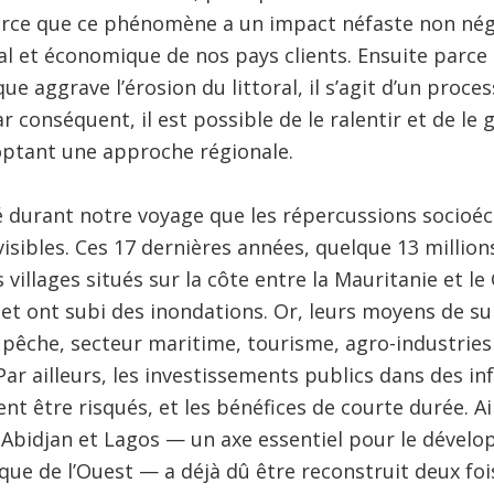
arce que ce phénomène a un impact néfaste non négl
l et économique de nos pays clients. Ensuite parce 
e aggrave l’érosion du littoral, il s’agit d’un proce
ar conséquent, il est possible de le ralentir et de le
optant une approche régionale.
 durant notre voyage que les répercussions socioéc
 visibles. Ces 17 dernières années, quelque 13 millio
s villages situés sur la côte entre la Mauritanie et l
e et ont subi des inondations. Or, leurs moyens de su
e, pêche, secteur maritime, tourisme, agro-industries
Par ailleurs, les investissements publics dans des in
ent être risqués, et les bénéfices de courte durée. A
e Abidjan et Lagos — un axe essentiel pour le déve
rique de l’Ouest — a déjà dû être reconstruit deux fo