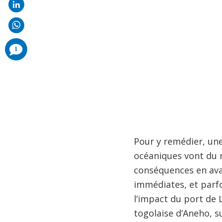
comments
1
added
Pour y remédier, une
océaniques vont du no
conséquences en aval
immédiates, et parfo
l’impact du port de 
togolaise d’Aneho, s