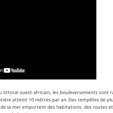
u littoral ouest-africain, les bouleversements sont r
côtière atteint 10 mètres par an. Des tempêtes de plu
u de la mer emportent des habitations, des routes e