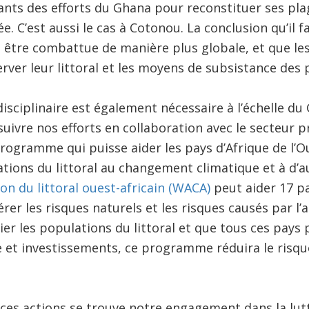
nts des efforts du Ghana pour reconstituer ses pla
e. C’est aussi le cas à Cotonou. La conclusion qu’il fa
it être combattue de manière plus globale, et que le
rver leur littoral et les moyens de subsistance des 
sciplinaire est également nécessaire à l’échelle d
ivre nos efforts en collaboration avec le secteur pr
ogramme qui puisse aider les pays d’Afrique de l’Ou
ations du littoral au changement climatique et à d’a
n du littoral ouest-africain (WACA)
peut aider 17 pa
rer les risques naturels et les risques causés par l’
ier les populations du littoral et que tous ces pays
 et investissements, ce programme réduira le risqu
s ces actions se trouve notre engagement dans la lutt