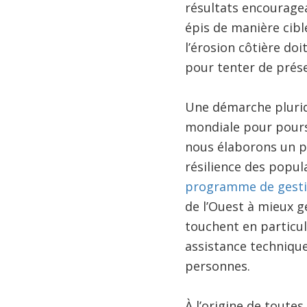
résultats encouragea
épis de manière ciblé
l’érosion côtière do
pour tenter de prése
Une démarche pluridi
mondiale pour poursu
nous élaborons un pr
résilience des popul
programme de gestio
de l’Ouest à mieux gé
touchent en particul
assistance technique
personnes.
À l’origine de toute