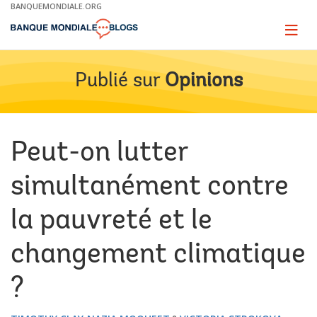
Skip
BANQUEMONDIALE.ORG
to
Main
Page
naviga
Navigation
Publié sur
Opinions
Peut-on lutter
simultanément contre
la pauvreté et le
changement climatique
?