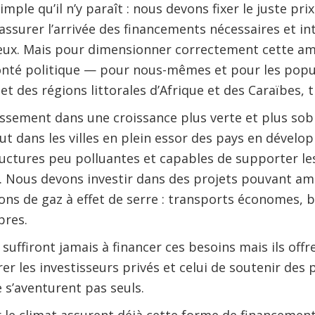
imple qu’il n’y paraît : nous devons fixer le juste pr
 assurer l’arrivée des financements nécessaires et in
eux. Mais pour dimensionner correctement cette amb
onté politique — pour nous-mêmes et pour les popul
 et des régions littorales d’Afrique et des Caraïbes, 
issement dans une croissance plus verte et plus so
ut dans les villes en plein essor des pays en déve
ructures peu polluantes et capables de supporter le
e. Nous devons investir dans des projets pouvant amél
ions de gaz à effet de serre : transports économes, b
pres.
 suffiront jamais à financer ces besoins mais ils off
irer les investisseurs privés et celui de soutenir des p
 s’aventurent pas seuls.