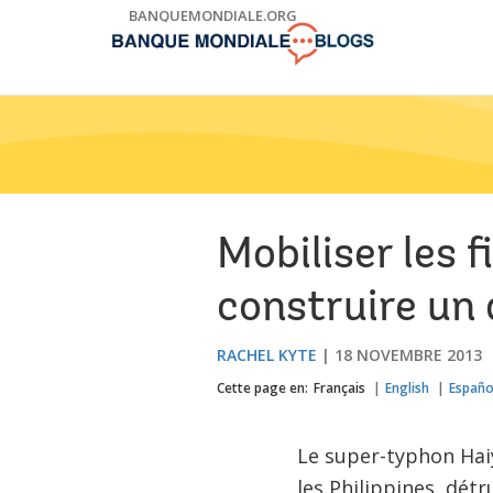
Skip
BANQUEMONDIALE.ORG
to
Main
Navigation
Mobiliser les 
construire un 
RACHEL KYTE
18 NOVEMBRE 2013
Cette page en:
Français
English
Españo
Le super-typhon Haiy
les Philippines, dét