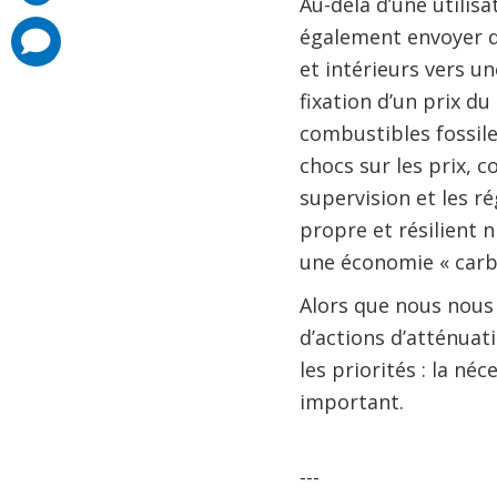
Au-delà d’une utilis
également envoyer de
comments
added
et intérieurs vers u
fixation d’un prix d
combustibles fossiles
chocs sur les prix, c
supervision et les 
propre et résilient 
une économie « car
Alors que nous nous 
d’actions d’atténuat
les priorités : la né
important.
---