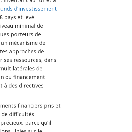
 inventant au fur et à
onds d’investissement
8 pays et levé
niveau minimal de
ques porteurs de
t un mécanisme de
ntes approches de
r ses ressources, dans
multilatérales de
on du financement
t à des directives
ments financiers pris et
 de difficultés
récieux, parce qu’il
ons Unies sur le