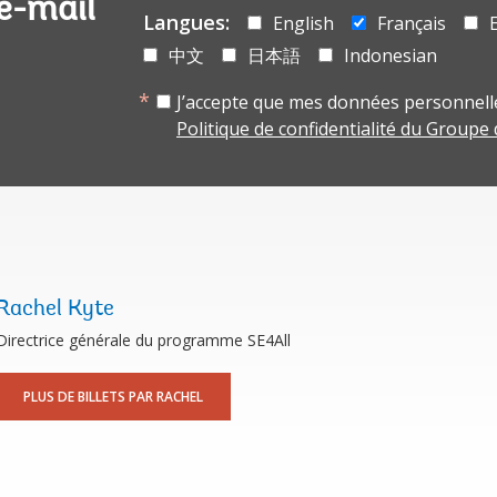
 e-mail
Langues:
English
Français
中文
日本語
Indonesian
J’accepte que mes données personnelle
Politique de confidentialité du Groupe
Rachel Kyte
Directrice générale du programme SE4All
PLUS DE BILLETS PAR RACHEL