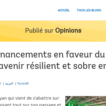
ACCUEIL
TOUS LES BLOGS
Publié sur
Opinions
financements en faveur du
avenir résilient et sobre 
l
العربية
Русский
an qui vient de s’abattre sur
ruisant tout sur son passage et