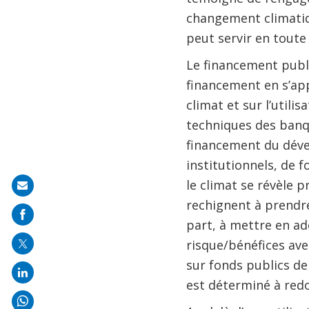
changement climatiq
peut servir en toute
Le financement publi
financement en s’ap
climat et sur l’utili
techniques des banqu
financement du dével
institutionnels, de 
le climat se révèle 
Share
rechignent à prendre
on
part, à mettre en adé
mail
risque/bénéfices avec
sur fonds publics d
est déterminé à redo