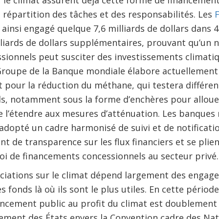
 le climat assurent déjà cette forme de financement,
répartition des tâches et des responsabilités. Les
F
ainsi engagé quelque 7,6 milliards de dollars dans 4
liards de dollars supplémentaires, prouvant qu’un 
sionnels peut susciter des investissements climati
Groupe de la Banque mondiale élabore actuellemen
 pour la réduction du méthane, qui testera différe
ds, notamment sous la forme d’enchères pour alloue
 de l’étendre aux mesures d’atténuation. Les banques 
dopté un cadre harmonisé de suivi et de notificati
t de transparence sur les flux financiers et se plien
oi de financements concessionnels au secteur privé.
ciations sur le climat dépend largement des engage
s fonds là où ils sont le plus utiles. En cette période
ncement public au profit du climat est doublement p
ement des États envers la Convention cadre des Nati