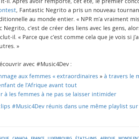
t-il. Après avoir remporté, cet été, le premier conc
ontest
, Fantastic Negrito a pris un nouveau tournant
ditionnelle au monde entier. « NPR m’a vraiment mis 
 Negrito, c’est de créer des liens avec les gens, alor
clut-il. « Parce que c’est comme cela que je vois si j’
utres. »
découvrir avec #Music4Dev :
mmage aux femmes « extraordinaires
»
à travers le
enfant de l’Afrique avant tout
r à les femmes à ne pas se laisser intimider
 clips #Music4Dev réunis dans une même playlist su
GIQUE
CANADA
FRANCE
LUXEMBOURG
ÉTATS-UNIS
AFRIQUE
MONDE ENT