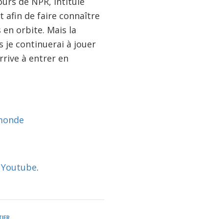
ours de NPR, intitulé
 afin de faire connaître
en orbite. Mais la
s je continuerai à jouer
arrive à entrer en
 monde
r Youtube
.
IER