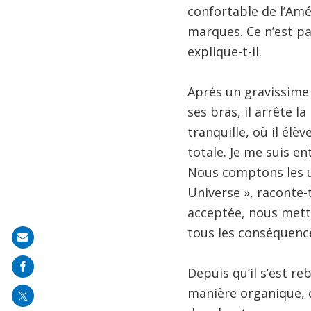
confortable de l’Amé
marques. Ce n’est pas
explique-t-il.
Après un gravissime 
ses bras, il arrête l
tranquille, où il élè
totale. Je me suis e
Nous comptons les uns
Universe », raconte-t
acceptée, nous mett
tous les conséquence
Share
on
Depuis qu’il s’est r
mail
manière organique, c