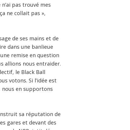
e n’ai pas trouvé mes
a ne collait pas »,
usage de ses mains et de
tire dans une banlieue
té une remise en question
s allions nous entraider.
ctif, le Black Ball
us votons. Si l’idée est
, nous en supportons
onstruit sa réputation de
des gares et devant des