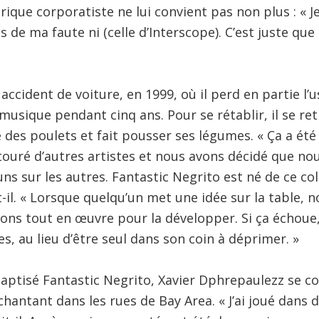
rique corporatiste ne lui convient pas non plus : « J
 de ma faute ni (celle d’Interscope). C’est juste que ç
accident de voiture, en 1999, où il perd en partie l’
a musique pendant cinq ans. Pour se rétablir, il se re
ve des poulets et fait pousser ses légumes. « Ça a é
ntouré d’autres artistes et nous avons décidé que nou
 sur les autres. Fantastic Negrito est né de ce colle
-il. « Lorsque quelqu’un met une idée sur la table, no
ons tout en œuvre pour la développer. Si ça échoue
s, au lieu d’être seul dans son coin à déprimer. »
ebaptisé Fantastic Negrito, Xavier Dphrepaulezz se c
hantant dans les rues de Bay Area. « J’ai joué dans 