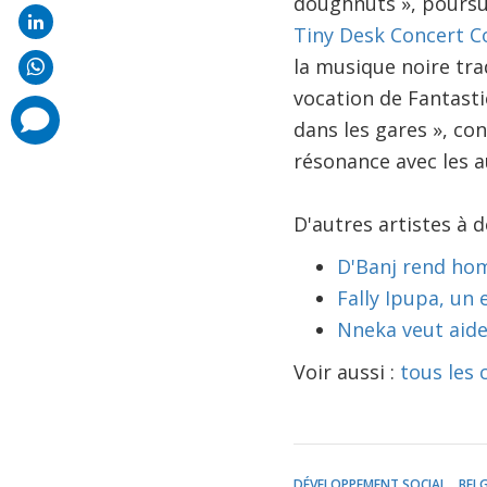
doughnuts », poursui
Tiny Desk Concert C
la musique noire tra
vocation de Fantastic
comments
dans les gares », con
added
résonance avec les a
D'autres artistes à 
D'Banj rend ho
Fally Ipupa, un 
Nneka veut aide
Voir aussi :
tous les
DÉVELOPPEMENT SOCIAL
BEL