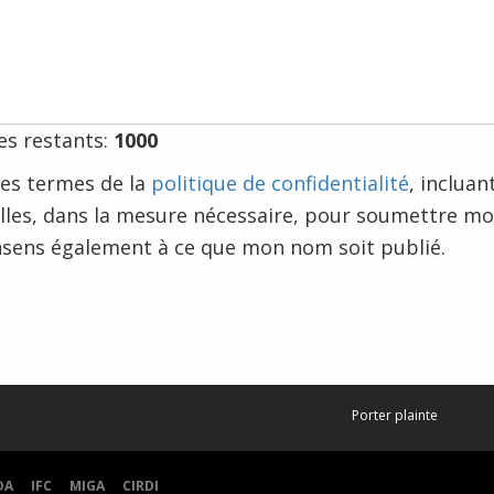
s restants:
1000
e les termes de la
politique de confidentialité
, incluan
les, dans la mesure nécessaire, pour soumettre m
nsens également à ce que mon nom soit publié.
Porter plainte
DA
IFC
MIGA
CIRDI