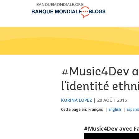
Skip
BANQUEMONDIALE.ORG
to
Main
Navigation
#Music4Dev av
l'identité ethn
KORINA LOPEZ
20 AOÛT 2015
Cette page en:
Français
English
Españo
#Music4Dev avec Fa