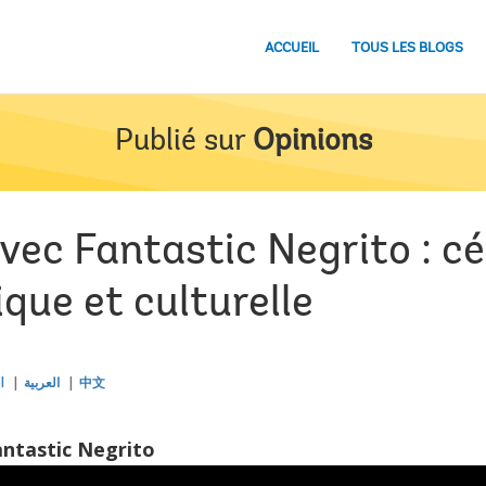
ACCUEIL
TOUS LES BLOGS
Publié sur
Opinions
ec Fantastic Negrito : cé
ique et culturelle
l
العربية
中文
ntastic Negrito