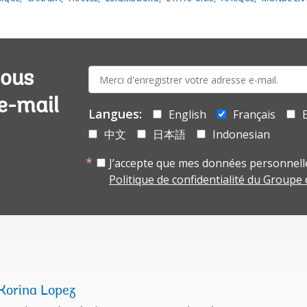
E-
vous
mail:
 e-mail
Langues:
English
Français
中文
日本語
Indonesian
J’accepte que mes données personnelle
Politique de confidentialité du Groupe
Korina Lopez