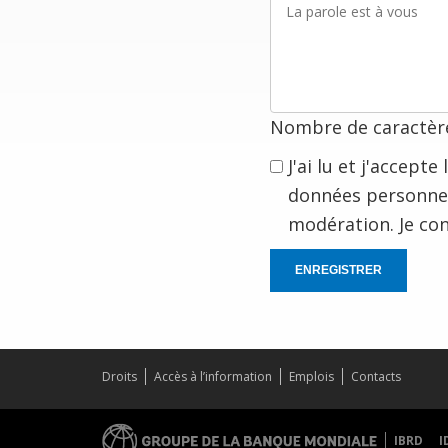
parole
est
à
vous
Nombre de caractère
J'ai lu et j'accept
données personnel
modération. Je co
ENREGISTRER
Droits
Accès à l’information
Emplois
Contacts
IBRD
I