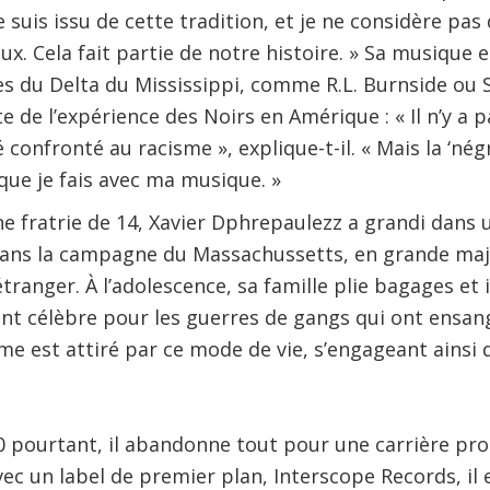
e suis issu de cette tradition, et je ne considère pa
eux. Cela fait partie de notre histoire. » Sa musiqu
s du Delta du Mississippi, comme R.L. Burnside ou S
de l’expérience des Noirs en Amérique : « Il n’y a p
é confronté au racisme », explique-t-il. « Mais la ‘nég
 que je fais avec ma musique. »
e fratrie de 14, Xavier Dphrepaulezz a grandi dans 
ans la campagne du Massachussetts, en grande major
étranger. À l’adolescence, sa famille plie bagages et 
ent célèbre pour les guerres de gangs qui ont ensangl
e est attiré par ce mode de vie, s’engageant ainsi 
0 pourtant, il abandonne tout pour une carrière pro
ec un label de premier plan, Interscope Records, il 