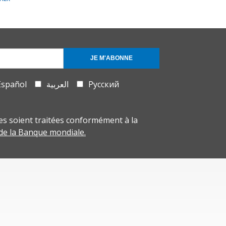
JE M'ABONNE
Español
العربية
Русский
s soient traitées conformément à la
 de la Banque mondiale.