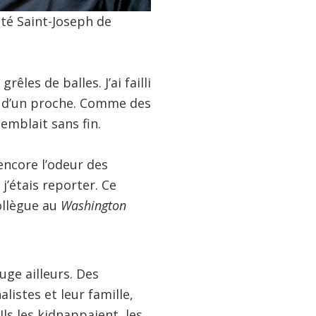
ité Saint-Joseph de
les de balles. J’ai failli
on d’un proche. Comme des
semblait sans fin.
encore l’odeur des
 j’étais reporter. Ce
ollègue au
Washington
fuge ailleurs. Des
istes et leur famille,
ls les kidnappaient, les