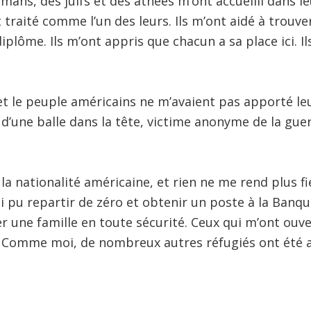
mans, des juifs et des athées m’ont accueilli dans l
 traité comme l’un des leurs. Ils m’ont aidé à trouv
plôme. Ils m’ont appris que chacun a sa place ici. Il
t le peuple américains ne m’avaient pas apporté leu
’une balle dans la tête, victime anonyme de la gue
i la nationalité américaine, et rien ne me rend plus fi
ai pu repartir de zéro et obtenir un poste à la Banq
der une famille en toute sécurité. Ceux qui m’ont ouv
. Comme moi, de nombreux autres réfugiés ont été acc