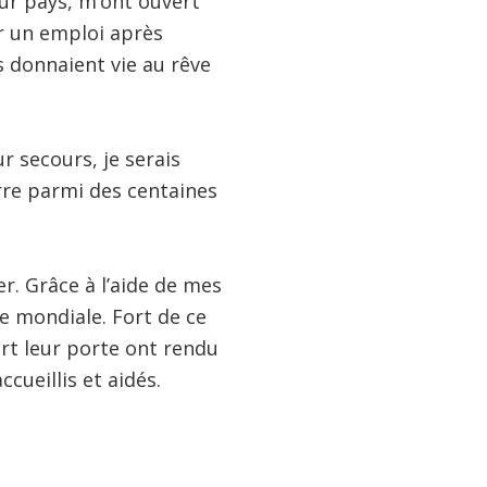
eur pays, m’ont ouvert
er un emploi après
s donnaient vie au rêve
r secours, je serais
rre parmi des centaines
er. Grâce à l’aide de mes
ue mondiale. Fort de ce
ert leur porte ont rendu
ueillis et aidés.