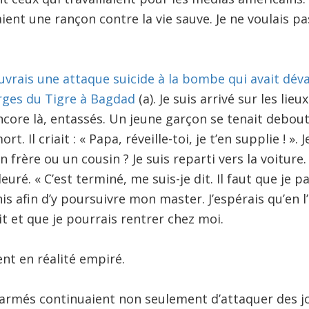
ient une rançon contre la vie sauve. Je ne voulais pa
couvrais une attaque suicide à la bombe qui avait dév
rges du Tigre à Bagdad
(a). Je suis arrivé sur les lie
ncore là, entassés. Un jeune garçon se tenait debout
 Il criait : « Papa, réveille-toi, je t’en supplie ! ». Je
n frère ou un cousin ? Je suis reparti vers la voiture.
euré. « C’est terminé, me suis-je dit. Il faut que je par
is afin d’y poursuivre mon master. J’espérais qu’en l
it et que je pourrais rentrer chez moi.
ent en réalité empiré.
 armés continuaient non seulement d’attaquer des j