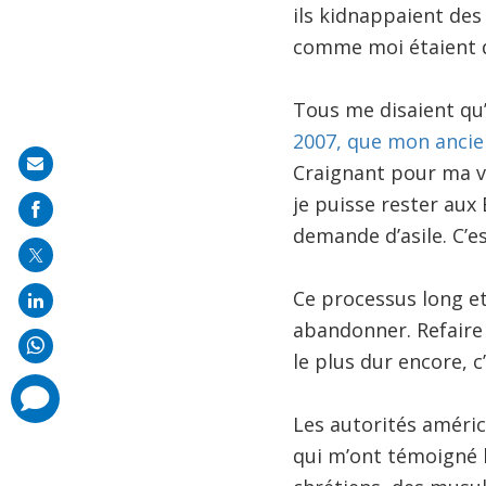
ils kidnappaient des
comme moi étaient de
Tous me disaient qu’
2007, que mon ancie
Share
Craignant pour ma vi
on
je puisse rester aux
mail
demande d’asile. C’
Ce processus long et 
abandonner. Refaire
le plus dur encore, c
comments
added
Les autorités améric
qui m’ont témoigné l