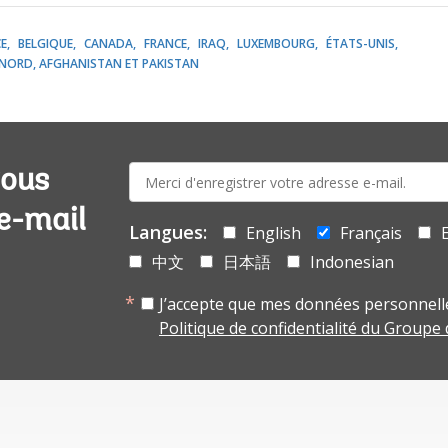
CE
BELGIQUE
CANADA
FRANCE
IRAQ
LUXEMBOURG
ÉTATS-UNIS
NORD, AFGHANISTAN ET PAKISTAN
E-
vous
mail:
 e-mail
Langues:
English
Français
中文
日本語
Indonesian
J’accepte que mes données personnelle
Politique de confidentialité du Groupe