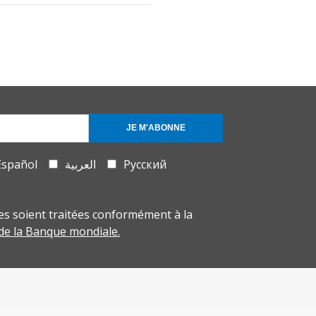
JE M'ABONNE
Español
العربية
Русский
s soient traitées conformément à la
 de la Banque mondiale.