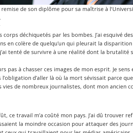
la remise de son diplôme pour sa maîtrise à l'Univers
.
r
 corps déchiquetés par les bombes. J’ai esquivé des grê
ns en colère de quelqu’un qui pleurait la dispariti
j’ai tenté de survivre à une réalité dont la brutalité 
urs pas à chasser ces images de mon esprit. Je sens 
 l’obligation d’aller là où la mort sévissait parce que
s vies de nombreux journalistes, dont mon ancien c
 fût, ce travail m’a coûté mon pays. J’ai dû trouver re
saient la moindre occasion pour attaquer des journal
 ceux qui travaillaient pour les médias américains. I