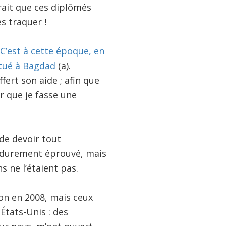
urait que ces diplômés
s traquer !
C’est à cette époque, en
é tué à Bagdad
(a).
ert son aide ; afin que
r que je fasse une
 de devoir tout
a durement éprouvé, mais
s ne l’étaient pas.
ion en 2008, mais ceux
États-Unis : des