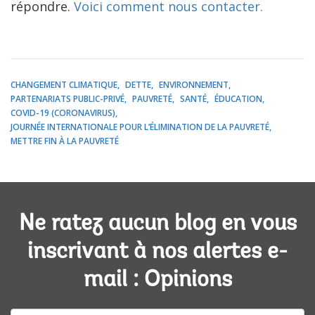
répondre.
Voici comment nous contacter.
CHANGEMENT CLIMATIQUE
DETTE
ENVIRONNEMENT
PARTENARIATS PUBLIC-PRIVÉ
PAUVRETÉ
SANTÉ
ÉDUCATION
COVID-19 (CORONAVIRUS)
JOURNÉE INTERNATIONALE POUR L’ÉLIMINATION DE LA PAUVRETÉ
METTRE FIN À LA PAUVRETÉ
Ne ratez aucun blog en vous
inscrivant à nos alertes e-
mail : Opinions