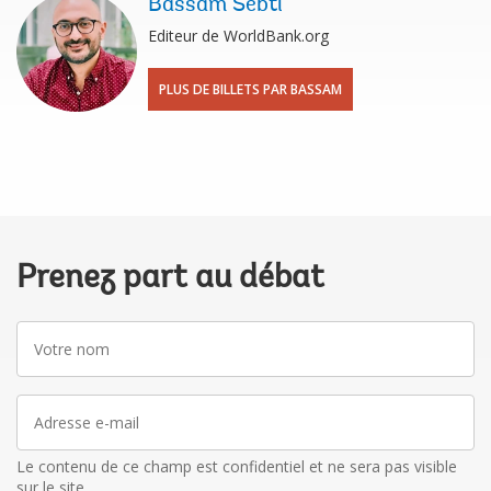
Bassam Sebti
Editeur de WorldBank.org
PLUS DE BILLETS PAR BASSAM
Prenez part au débat
Votre
nom
Adresse
e-
mail
Le contenu de ce champ est confidentiel et ne sera pas visible
sur le site