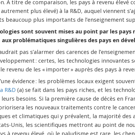
on. À titre de comparaison, les pays à revenu élevé 
s autrement plus élevé) à la R&D, auquel viennent s’
ets beaucoup plus importants de l’enseignement sup
ologies sont souvent mises au point par les pays 
 aux problématiques singulières des pays en dév
 faudrait pas s’alarmer des carences de l’enseigneme
eloppement : certes, les technologies innovantes s
ble revenu de les « importer » auprès des pays à rev
d’une évidence : les problèmes locaux exigent souvent
 la R&D
(a) se fait dans les pays riches, et les technol
leurs besoins. Si la première cause de décès en Franc
riorisera les nouveaux traitements contre le cancer.
ues et climatiques qui y prévalent, la majorité des a
tats-Unis, les scientifiques mettront au point de nou
ys à revenu élevé, où le paludisme est rare, les chen