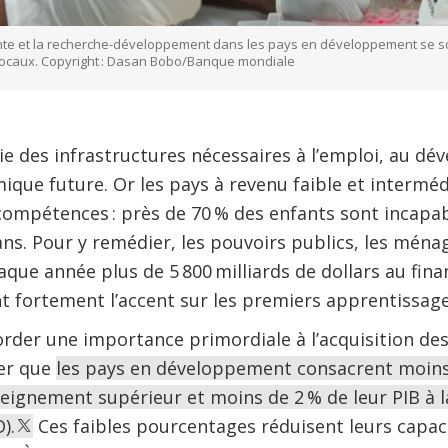
ointe et la recherche-développement dans les pays en développement se s
 locaux. Copyright : Dasan Bobo/Banque mondiale
tie des infrastructures nécessaires à l’emploi, au dé
ique future. Or les pays à revenu faible et interméd
compétences : près de 70 % des enfants sont incapabl
ans. Pour y remédier, les pouvoirs publics, les ménag
que année plus de 5 800 milliards de dollars au fi
t fortement l’accent sur les premiers apprentissage
ccorder une importance primordiale à l’acquisition d
ter que
les pays en développement consacrent moins
nseignement supérieur et moins de 2 % de leur PIB à 
).
Ces faibles pourcentages réduisent leurs capac