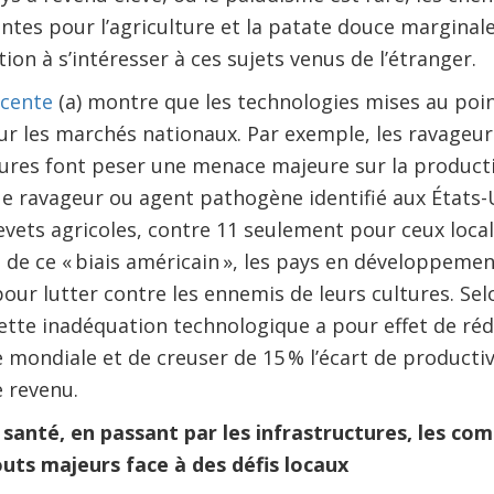
ntes pour l’agriculture et la patate douce marginale 
ation à s’intéresser à ces sujets venus de l’étranger.
écente
(a) montre que les technologies mises au poin
ur les marchés nationaux. Par exemple, les ravageur
res font peser une menace majeure sur la productiv
e ravageur ou agent pathogène identifié aux États-
ets agricoles, contre 11 seulement pour ceux local
n de ce « biais américain », les pays en développeme
our lutter contre les ennemis de leurs cultures. Sel
cette inadéquation technologique a pour effet de réd
e mondiale et de creuser de 15 % l’écart de producti
e revenu.
a santé, en passant par les infrastructures, les c
outs majeurs face à des défis locaux