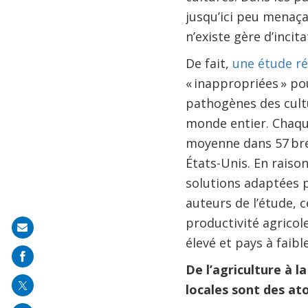
jusqu’ici peu menaça
n’existe gère d’incit
De fait,
une étude r
« inappropriées » po
pathogènes des cultu
monde entier. Chaqu
moyenne dans 57 brev
États-Unis. En raiso
solutions adaptées p
auteurs de l’étude, 
productivité agricol
Share
élevé et pays à faibl
on
De l’agriculture à l
mail
locales sont des at