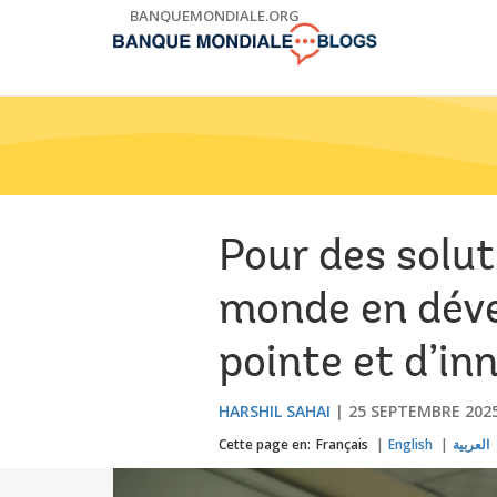
Skip
BANQUEMONDIALE.ORG
to
Main
Navigation
Pour des solut
monde en dév
pointe et d’in
HARSHIL SAHAI
25 SEPTEMBRE 202
Cette page en:
Français
English
العربية