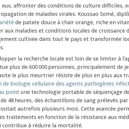
 eux, affronter des conditions de culture difficiles, e
propagation de maladies virales. Koussao Somé, dipl
ariété
de patate douce à chair orange, riche en vita
r aux maladies et conditions locales de croissance d
rgement cultivée dans tout le pays et transformée l
s.
opper la recherche locale est loin de se limiter à l’
tue plus de 600 000 personnes, principalement de j
asite le plus meurtrier résiste de plus en plus aux t
n de biologie cellulaire des agents pathogènes infe
au point
une technologie portable de séquençage de
 de 48 heures, des échantillons de sang prélevés par
essitait autrefois plusieurs mois. Cette avancée pe
les traitements en fonction de la résistance aux mé
 contribue à réduire la mortalité.