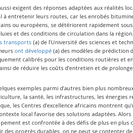
aussi exigent des réponses adaptées aux réalités loca
l à entretenir leurs routes, car les enrobés bitumin
ains ou européens, se détériorent rapidement sous l
luies et des conditions de circulation dans la région
es transports
(a) de l’Université des sciences et tec
heurs
ont développé
(a) des modèles de prédiction d
quement calibrés pour les conditions routières et 
insi de réduire les coûts d’entretien et de prolonge
uelques exemples parmi d’autres bien plus nombreu
riculture, la santé, les infrastructures, les énergies 
ique, les Centres d’excellence africains montrent q
ntexte local favorise des solutions adaptées. Alor
ement est confrontée à des défis de plus en plus c
ir des progrès durables, on ne peut se contenter de