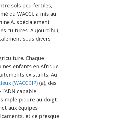
ntre sols peu fertiles,
ômé du WACCI, a mis au
mine A, spécialement
es cultures. Aujourd’hui,
ocalement sous divers
agriculture. Chaque
eunes enfants en Afrique
raitements existants. Au
ctieux (WACCBIP)
(a), des
 l’ADN capable
 simple piqûre au doigt
rmet aux équipes
dicaments, et ce presque