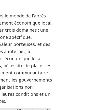
s le monde de l’après-
pement économique local.
r trois domaines : une
zone spécifique,
valeur porteuses, et des
s à internet, à
ent économique local
, nécessite de placer les
ppement communautaire
amment les gouvernements
organisations non
lleures conditions et un
is.