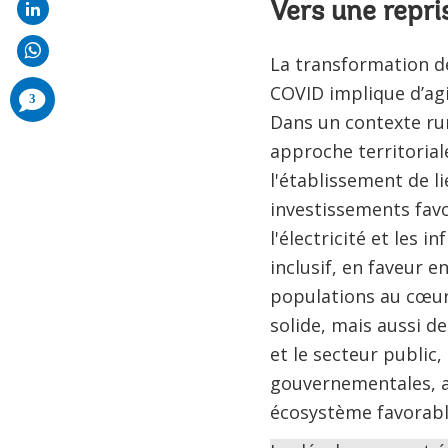
Vers une repri
La transformation de
COVID implique d’ag
comments
3
added
Dans un contexte ru
approche territorial
l'établissement de l
investissements favor
l'électricité et les
inclusif, en faveur e
populations au cœu
solide, mais aussi d
et le secteur public,
gouvernementales, af
écosystème favorable