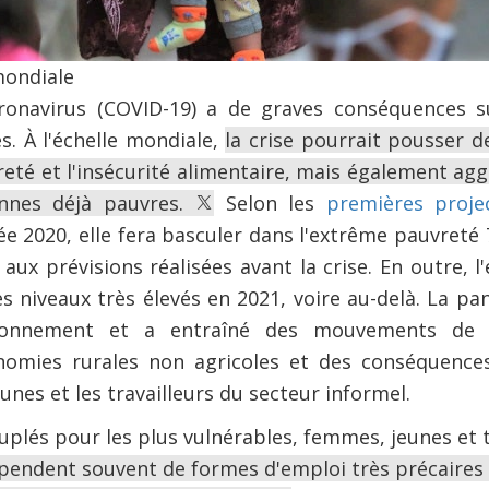
ondiale
onavirus (COVID-19) a de graves conséquences s
. À l'échelle mondiale,
la crise pourrait pousser d
eté et l'insécurité alimentaire, mais également agg
onnes déjà pauvres.
Selon les
premières proje
e 2020, elle fera basculer dans l'extrême pauvreté
aux prévisions réalisées avant la crise. En outre, 
s niveaux très élevés en 2021, voire au-delà. La p
sionnement et a entraîné des mouvements de m
nomies rurales non agricoles et des conséquences
nes et les travailleurs du secteur informel.
uplés pour les plus vulnérables, femmes, jeunes et t
endent souvent de formes d'emploi très précaires 