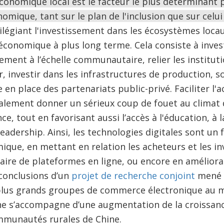
nomique local est le facteur le plus déterminant p
omique, tant sur le plan de l'inclusion que sur celui 
ilégiant l'investissement dans les écosystèmes loca
économique à plus long terme. Cela consiste à invest
sement à l’échelle communautaire, relier les instit
, investir dans les infrastructures de production, so
 en place des partenariats public-privé. Faciliter l'
lement donner un sérieux coup de fouet au climat d
, tout en favorisant aussi l’accès à l'éducation, à l
adership. Ainsi, les technologies digitales sont un 
ique, en mettant en relation les acheteurs et les in
iaire de plateformes en ligne, ou encore en amélioran
 conclusions d’un
projet de recherche conjoint
mené p
s plus grands groupes de commerce électronique au
e s’accompagne d’une augmentation de la croissanc
ommunautés rurales de Chine.