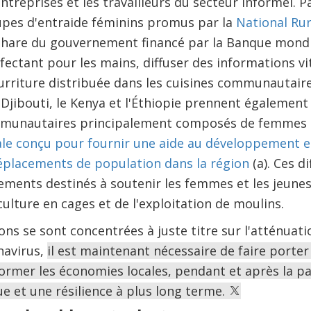
ntreprises et les travailleurs du secteur informel. P
oupes d'entraide féminins promus par la
National Rur
hare du gouvernement financé par la Banque mondi
ectant pour les mains, diffuser des informations vi
urriture distribuée dans les cuisines communautaire
, Djibouti, le Kenya et l'Éthiopie prennent également
unautaires principalement composés de femmes d
le conçu pour fournir une aide au développement 
placements de population dans la région
(a). Ces d
ements destinés à soutenir les femmes et les jeune
iculture en cages et de l'exploitation de moulins.
ions se sont concentrées à juste titre sur l'atténuat
navirus,
il est maintenant nécessaire de faire porter 
former les économies locales, pendant et après la p
e et une résilience à plus long terme.