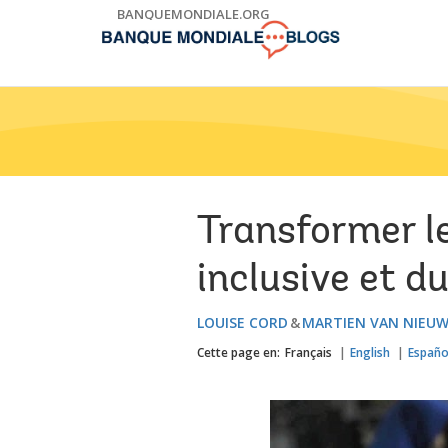
Skip
BANQUEMONDIALE.ORG
to
Main
Navigation
Transformer l
inclusive et d
LOUISE CORD
MARTIEN VAN NIEU
Cette page en:
Français
English
Españo