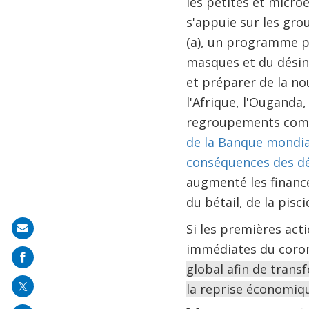
les petites et microe
s'appuie sur les gr
(a), un programme p
masques et du désinf
et préparer de la no
l'Afrique, l'Ouganda
regroupements comm
de la Banque mondia
conséquences des dé
augmenté les financ
du bétail, de la pisc
Si les premières act
Share
immédiates du coro
on
global afin de trans
mail
la reprise économiqu