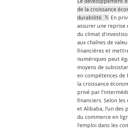
Le développement éco
de la croissance écon
durabilité.
En priv
assurer une reprise 
du climat d'investis
aux chaînes de valeur
financières et mettre
numériques peut éga
moyens de subsistance
en compétences de le
la croissance économ
privé par l'interméd
financiers. Selon les
et Alibaba, l’un de
du commerce en lign
l’emploi dans les c