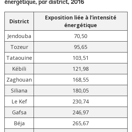
énergétique, par district, 2016
Exposition liée à l’intensité
District
énergétique
Jendouba
70,50
Tozeur
95,65
Tataouine
103,51
Kébili
121,98
Zaghouan
168,55
Siliana
180,05
Le Kef
230,74
Gafsa
246,97
Béja
265,67