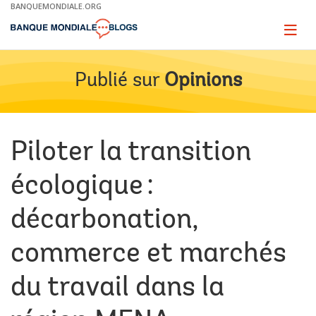
Skip
BANQUEMONDIALE.ORG
to
Main
Page
naviga
Navigation
Publié sur
Opinions
Piloter la transition
écologique :
décarbonation,
commerce et marchés
du travail dans la