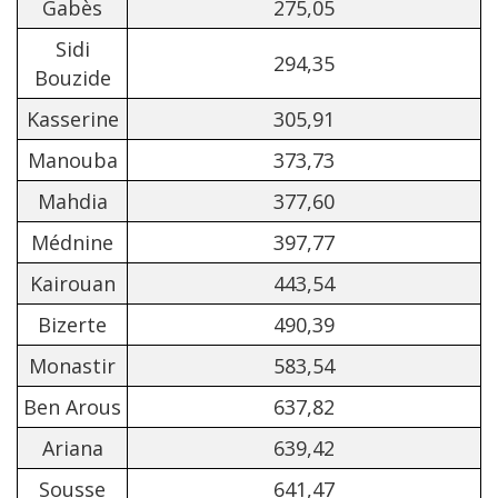
Gabès
275,05
Sidi
294,35
Bouzide
Kasserine
305,91
Manouba
373,73
Mahdia
377,60
Médnine
397,77
Kairouan
443,54
Bizerte
490,39
Monastir
583,54
Ben Arous
637,82
Ariana
639,42
Sousse
641,47