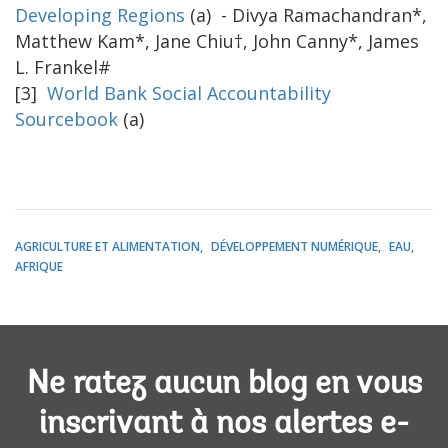
Developing Regions
(a)
- Divya Ramachandran*,
Matthew Kam*, Jane Chiu†, John Canny*, James
L. Frankel#
[3]
World Bank Social Accountability
Sourcebook
(a)
AGRICULTURE ET ALIMENTATION
DÉVELOPPEMENT NUMÉRIQUE
EAU
AFRIQUE
Ne ratez aucun blog en vous
inscrivant à nos alertes e-