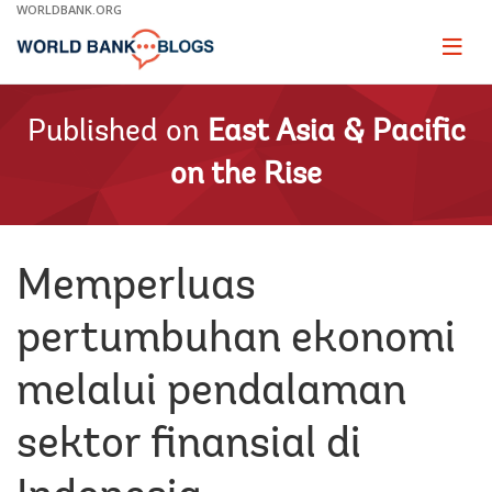
Skip
WORLDBANK.ORG
to
Main
Page
naviga
Navigation
Published on
East Asia & Pacific
on the Rise
Memperluas
pertumbuhan ekonomi
melalui pendalaman
sektor finansial di