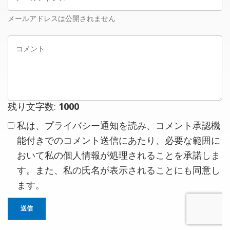
ー
ル
メールアドレスは公開されません
ア
コ
ド
メ
レ
ン
ス
ト
残り文字数:
1000
私は、プライバシー通知を読み、コメント承認機
能付きでのコメント送信にあたり、必要な範囲に
おいて私の個人情報が処理されることを承諾しま
す。また、私の氏名が表示されることにも同意し
ます。
送信