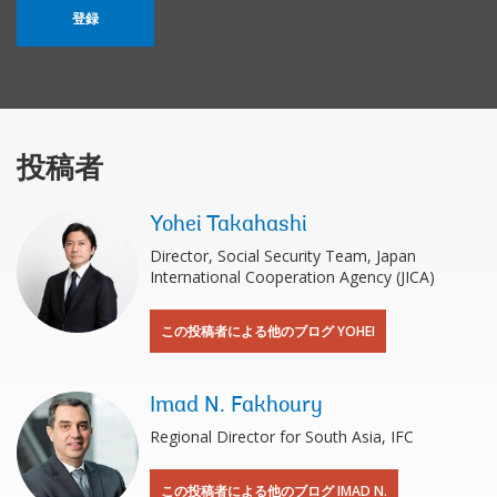
登録
投稿者
Yohei Takahashi
Director, Social Security Team, Japan
International Cooperation Agency (JICA)
この投稿者による他のブログ YOHEI
Imad N. Fakhoury
Regional Director for South Asia, IFC
この投稿者による他のブログ IMAD N.