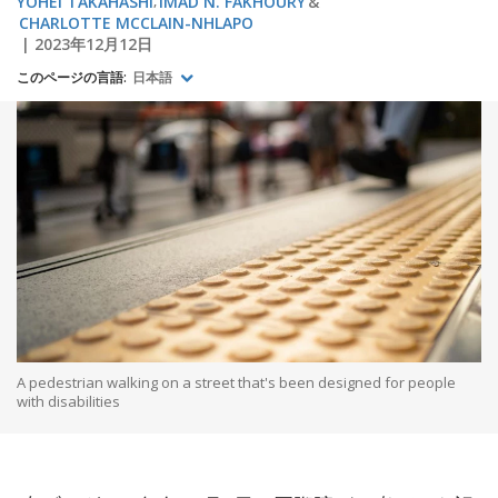
YOHEI TAKAHASHI
IMAD N. FAKHOURY
CHARLOTTE MCCLAIN-NHLAPO
2023年12月12日
このページの言語:
日本語
A pedestrian walking on a street that's been designed for people
with disabilities