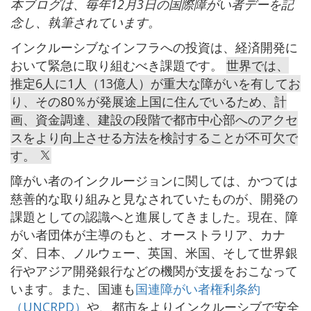
本ブログは、毎年12月3日の国際障がい者デーを記
念し、執筆されています。
インクルーシブなインフラへの投資は、経済開発に
おいて緊急に取り組むべき課題です。
世界では、
推定6人に1人（13億人）が重大な障がいを有してお
り、その80％が発展途上国に住んでいるため、計
画、資金調達、建設の段階で都市中心部へのアクセ
スをより向上させる方法を検討することが不可欠で
す。
障がい者のインクルージョンに関しては、かつては
慈善的な取り組みと見なされていたものが、開発の
課題としての認識へと進展してきました。現在、障
がい者団体が主導のもと、オーストラリア、カナ
ダ、日本、ノルウェー、英国、米国、そして世界銀
行やアジア開発銀行などの機関が支援をおこなって
います。また、国連も
国連障がい者権利条約
（UNCRPD）
や、都市をよりインクルーシブで安全