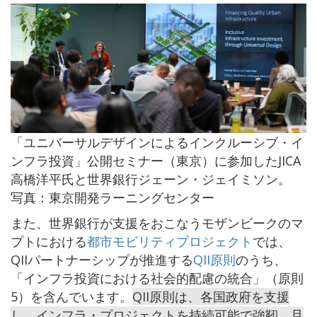
「ユニバーサルデザインによるインクルーシブ・イ
ンフラ投資」公開セミナー（東京）に参加したJICA
高橋洋平氏と世界銀行ジェーン・ジェイミソン。
写真：東京開発ラーニングセンター
また、世界銀行が支援をおこなうモザンビークのマ
プトにおける
都市モビリティプロジェクト
では、
QIIパートナーシップが推進する
QII原則
のうち、
「インフラ投資における社会的配慮の統合」（原則
5）を含んでいます。
QII原則は、各国政府を支援
し、インフラ・プロジェクトを持続可能で強靭、且