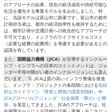
のアプローチの結果、現在の経済成長や持続可能な
生活を優先する事業モデルを生み出しました。特
に、当該モデルは富山市に顕著です。富山市の都市
計画担当者は、都市の経済効率性を維持するために
は、都市計画や交通計画への統合的なアプローチが
不可欠であり、インフラのライフサイクルコスト
（必要な経費の総費用）を考慮する必要があるとの
認識を有しています。
また、
国際協力機構（JICA）
が主導するインクルー
シブ・インフラへの日本のコミットメントは、ジェ
ンダー平等や障がい者のインクルージョンにも及ん
でいます。
. JICAは質の高いインフラ整備を推進
し、インフラ・プロジェクトの各段階における
包括
的なガイドライン「障害と開発の課題別指針」
や
JICAグローバルアジェンダ「社会保障・障がいと開
発」
を策定してきました。JICAのアプローチは、社
会保障チームによる詳細な計画・実施・モニタリン