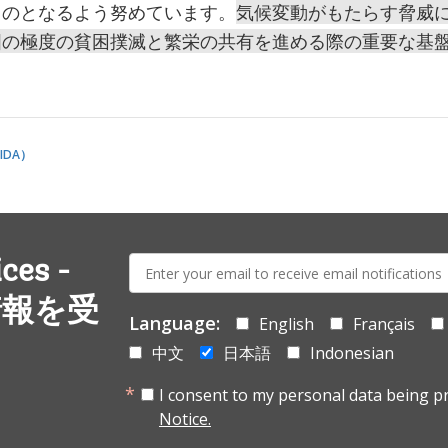
ものとなるよう努めています。
気候変動がもたらす脅威
国の極度の貧困撲滅と繁栄の共有を進める際の重要な基
DA）
E-
es -
mail:
情報を受
Language:
English
Français
中文
日本語
Indonesian
I consent to my personal data being p
Notice.