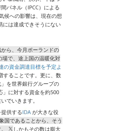
パネル（IPCC）による
気候への影響は、現在の想
易には達成できそうにない
識から、今月ポーランドの
）の場で、途上国の温暖化対
関連の資金調達目標を予定よ
増することです。更に、数
化」を世界銀行グループの
応」に対する資金を約500
注いでいきます。
を提供する
IDA
が大きな役
対象国であることから、そう
す。
しかもその数は膨大