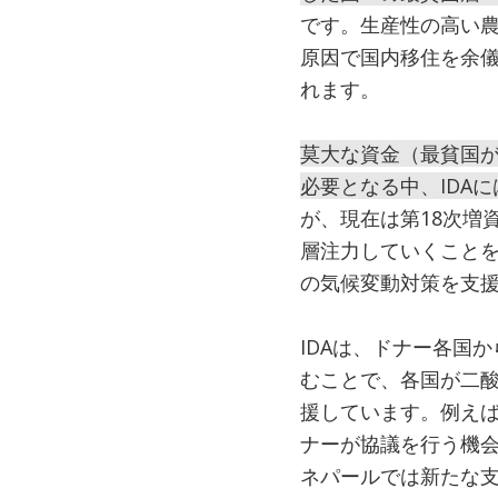
です。生産性の高い農
原因で国内移住を余儀
れます。
莫大な資金（最貧国が
必要となる中、IDA
が、現在は第18次増資
層注力していくことを
の気候変動対策を支
IDAは、ドナー各国
むことで、各国が二
援しています。例え
ナーが協議を行う機
ネパールでは新たな