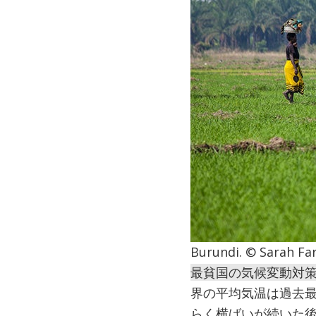
Burundi. © Sarah Fa
最貧国の気候変動対
界の平均気温は過去
らく横ばいが続いた後