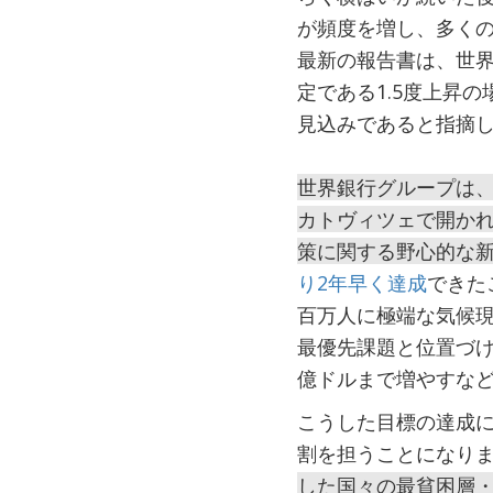
が頻度を増し、多くの
最新の報告書は、世界
定である1.5度上昇
見込みであると指摘
世界銀行グループは
カトヴィツェで開かれ
策に関する野心的な
り2年早く達成
できた
百万人に極端な気候
最優先課題と位置づけ
億ドルまで増やすな
こうした目標の達成
割を担うことになり
した国々の最貧困層