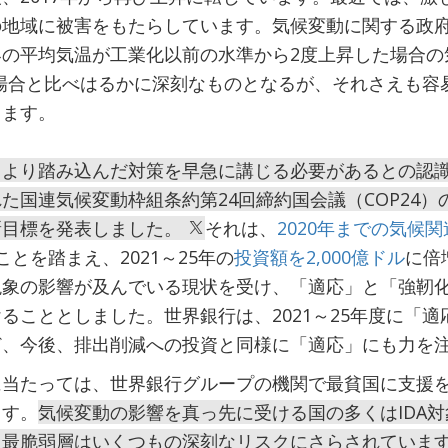
地域に被害をもたらしています。気候変動に関する政府間
の平均気温が工業化以前の水準から2度上昇した場合の
の場合と比べはるかに深刻なものとなるが、それさえも容
します。
、より踏み込んだ対策を早急に講じる必要があるとの認
た国連気候変動枠組条約第24回締約国会議（COP24
新目標を発表しました。
それは、
2020年までの気候
ことを踏まえ、2021～25年の
投資額を2,000億ドル
に倍
現象の影響が及んでいる現状を受け、「適応」と「強靭
ることとしました。世界銀行は、2021～25年度に「適
ど、今後、排出削減への投資と同様に「適応」にも力を
に当たっては、世界銀行グループの機関で最貧国に支援
ます。
気候変動の影響を真っ先に受ける国の多くはIDA
・最脆弱層はいくつもの深刻なリスクにさらされていま