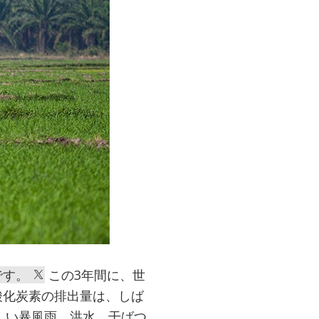
です。
この3年間に、世
酸化炭素の排出量は、しば
しい暴風雨、洪水、干ばつ