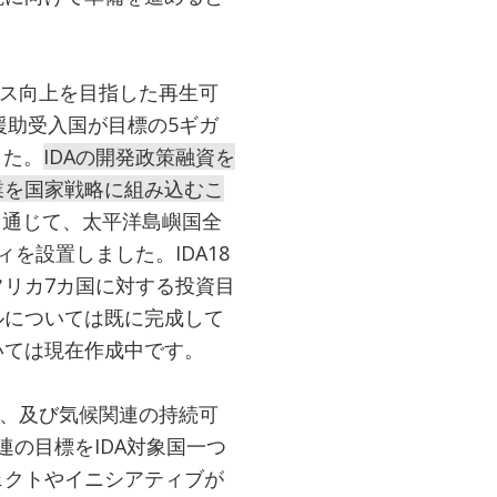
セス向上を目指した再生可
、援助受入国が目標の5ギガ
した。
IDAの開発政策融資を
業を国家戦略に組み込むこ
を通じて、太平洋島嶼国全
を設置しました。IDA18
リカ7カ国に対する投資目
ルについては既に完成して
いては現在作成中です。
」、及び気候関連の持続可
連の目標をIDA対象国一つ
ェクトやイニシアティブが