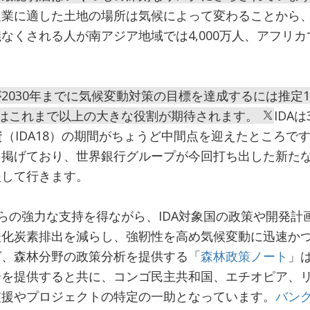
業に適した土地の場所は気候によって変わることから、2
なくされる人が南アジア地域では4,000万人、アフリカで
2030年までに気候変動対策の目標を達成するには推定
にはこれまで以上の大きな役割が期待されます。
IDA
（IDA18）の期間がちょうど中間点を迎えたところです
掲げており、世界銀行グループが今回打ち出した新たな
援して行きます。
からの強力な支持を得ながら、IDA対象国の政策や開発
酸化炭素排出を減らし、強靭性を高め気候変動に迅速か
ば、森林分野の政策分析を提供する「
森林政策ノート
」
会を提供すると共に、コンゴ民主共和国、エチオピア、
支援やプロジェクトの特定の一助となっています。
バン