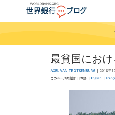
Skip
WORLDBANK.ORG
to
Main
Navigation
最貧国におけ
AXEL VAN TROTSENBURG
2018年1
このページの言語:
日本語
English
Franç