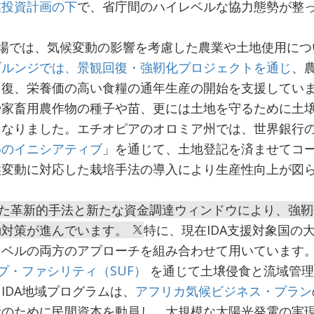
業投資計画の下
で、省庁間のハイレベルな協力態勢が整
現場では、気候変動の影響を考慮した農業や土地使用に
ブルンジでは、景観回復・強靭化プロジェクトを通じ
、
回復、栄養価の高い食糧の通年生産の開始を支援してい
や家畜用農作物の種子や苗、更には土地を守るために土
となりました。エチオピアのオロミア州では、世界銀行
めのイニシアティブ
」を通じて、土地登記を済ませてコ
候変動に対応した栽培手法の導入により生産性向上が図
された革新的手法と新たな資金調達ウィンドウにより、強
動対策が進んでいます。
特に、現在IDA支援対象国の
レベルの両方のアプローチを組み合わせて用いています
ップ・ファシリティ（SUF）
を通じて土壌侵食と流域管理
IDA地域プログラムは、
アフリカ気候ビジネス・プラン
所のために民間資本を動員し、大規模な太陽光発電の実