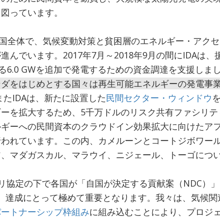
を図っています。
受入国全体で、気候変動対策と貧困層のエネルギー・アク
んでいます。2017年7月～2018年9月の間にIDAは
る6.0 GWを追加で発電するための資金調達を支援しま
ンダをはじめとする国々は再生可能エネルギーの発電事
またIDAは、新たに設置した
民間セクター・ウィンドウ
ーを拡大するため、5千万ドルのリスク共有ファシリティ
ギーへの民間資本のクラウドイン効果拡大に向けたアフ
行われています。この内、カメルーンとコートジボワー
ア、マダガスカル、マラウイ、ニジェール、トーゴにつ
パリ協定の下で各国が「自国が決定する貢献案（NDC）
s）達成にとって極めて重要となります。我々は、気候関
パートナーシップ枠組み
に組み込むことにより、プロジ