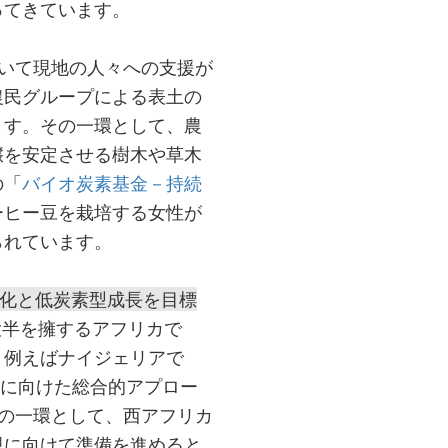
ってきています。
ついて現地の人々への支援が
農民グループによる表土の
ます。その一環として、農
壌を安定させる樹木や草木
の「
バイオ炭素基金－持続
ーヒー豆を栽培する女性が
られています。
靭化と低炭素型成長を目標
大半を擁するアフリカで
。例えばナイジェリアで
に向けた総合的アプロー
の一環として、西アフリカ
現に向けて準備を進めると