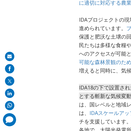
に適切に対応する農
IDAプロジェクトの
進められています。
保護と肥沃な土壌の
民たちは多様な食糧
へのアクセスが可能
Share
可能な森林景観のた
on
増えると同時に、気
mail
IDA18の下で設置
とする斬新な気候変
は、国レベルと地域
は、
IDAスケールア
comments
チを支援しています。
added
各地で、太陽光発電