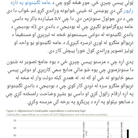
ټولې پيسې چېرې ځي. موږ هڅه کوو چې د
عامه لګښتونو په تازه
راپور
کې دې پوښتنې ته ځينې ځوابونه وړاندې کړو.لنډ ځواب دا دی
چې د دې جوتول ستونزمن دي. دا چې ۵،۷ ميليارده ډالر په داسې
عامه پروګرامونو لګېږي چې له بوديجې د باندې دي (له بوديجې د
باندې لګښتونه له دولتي سيستمونو څخه نه تېرېږي او مستقيماً د
نړيوالو ملګرو له لوري ترسره کېږي)، د عامه لګښتونو يو واحد او
ټوليز تصوير وړاندې کول خورا پيچلی کار دی.
پدې اړه چې د مرستو پيسې چېرې ځي د يوه جامع تصوير نه شتون
دا ستونزمنوي چې پوه شو مالي منابع سمې کارېږي او دولتي پيسې
سمو ځايونو ته ځي او که نه. له همدې کبله دولت وار له مخه له
نړيوالو ملګرو سره له نږدې کار کوي چې د بوديجې د باندې لګښتونو
په اړه ارقام راټول کړي او داسې يو بشپړ وضاحت رامنځته کړي چې
د منابعو بېلولو په اړه د پرېکړو په برخه کې مرسته وکړي.
Image