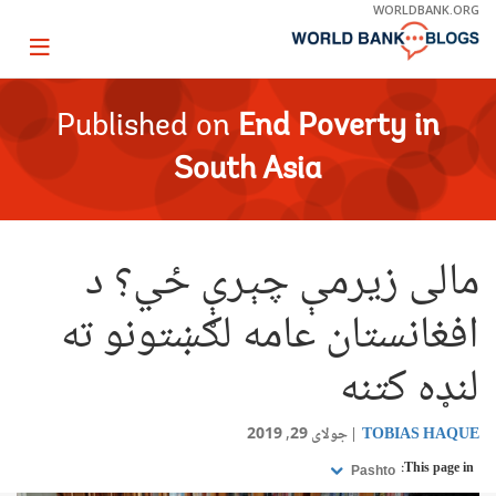
Skip
WORLDBANK.ORG
to
Main
Page
Navigation
igation
Published on
End Poverty in
South Asia
مالی زیرمې چېرې ځي؟ د
افغانستان عامه لګښتونو ته
لنډه کتنه
TOBIAS HAQUE
جولای 29, 2019
This page in:
Pashto