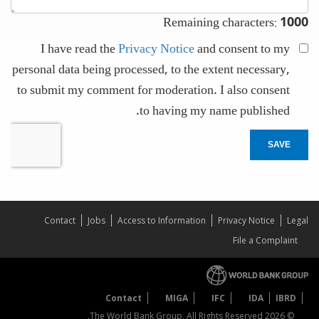
Remaining characters:
1000
I have read the
Privacy Notice
and consent to my
personal data being processed, to the extent necessary,
to submit my comment for moderation. I also consent
to having my name published.
SAVE
Contact
Jobs
Access to Information
Privacy Notice
Legal
File a Complaint
Contact
MIGA
IFC
IDA
IBRD
© 2026 The World Bank Group, All Rights Reserved.