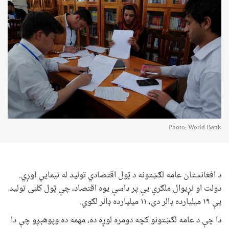
Photo: World Bank
د افغانستان عامه لګښتونه د ټول اقتصادي توليد له نيمايي اوړي.
دولت او نړيوال ملګري يې پر داسې يوه اقتصاد، چې ټول کلنی توليد
يې ۱۹ ميليارده ډالر دی، ۱۱ ميليارده ډالر لګوي.
دا چې د عامه لګښتونو کچه دومره لوړه ده، مهمه ده وپوهېږو چې دا