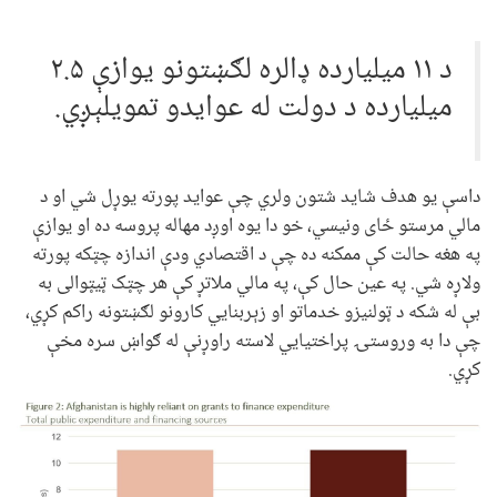
د ۱۱ ميليارده ډالره لګښتونو يوازې ۲.۵
ميليارده د دولت له عوايدو تمويلېږي.
داسې يو هدف شايد شتون ولري چې عوايد پورته يوړل شي او د
مالي مرستو ځای ونيسي، خو دا يوه اوږد مهاله پروسه ده او يوازې
په هغه حالت کې ممکنه ده چې د اقتصادي ودې اندازه چټکه پورته
ولاړه شي. په عين حال کې، په مالي ملاتړ کې هر چټک ټيټوالی به
بې له شکه د ټولنيزو خدماتو او زېربنايي کارونو لګښتونه راکم کړي،
چې دا به وروستۍ پراختيايي لاسته راوړنې له ګواښ سره مخې
کړي.
Image