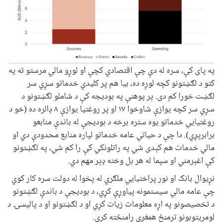
په پای کې، سره له دې چې اقتصادي کچې او لوړو مالي مرستو ته په
کتو د لګښتونو کچه لوړه ده، بيا هم پر کليدي خدماتو سړي سر
لګښت خورا کم دی. پر پوهنې په بوديجه کې د شاملو لګښتونو د
سړي سر کچه يوازې شاوخوا ۱۷ او پر روغتيا يوازې ۸ ډالره ده (خو د
روغتيايي خدماتو يوه ستره برخه د بوديجې له باندې منابعو
برابرېږي). دا چې د حياتي عامه خدماتو لپاره منابع محدودې دي او
مالي خدمات هم کېدی شي په راتلونکي کې را کم شي، په لګښتونو
کې اغېرمني او سپما له هر بل وخته ډېر مهم دي.
نړيوال بانک او نور پراختيايي ملګري له پخوا له دولت سره کار کوي
چې عامه مالي سيستمونه پياوړې کړي، د بوديجې د باندې لګښتونو
د تخصيصونو په اړه معلومات زيات کړي او د لګښتونو او د پاليسۍ د
لومړيتوبونو ترمنځ همغږي رامنځته کړي.