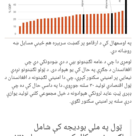
په اوسمهال کې د ارقامو پر کمښت سربېره هم ځينې مسايل ښه
روښانه دي.
لومړی دا چې د عامه لګښتونو بڼې د دې ښودونکي دي چې
افغانستان د جګړې په حال کې يو هېواد دی. د ټولو لګښتونو نږدې
نيمايي پر امنيتي سکتور کېږي، چې دا امنيتي لګښتونه د افغانستان د
ټول اقتصادي توليد ۳۰ سلنه جوړوي، دا په داسې حال کې ده چې
ډېری ټيټ عايد لرونکي هېوادونه د خپل مجموعي کلني توليد يوازې
درې سلنه پر امنيتي سکتور لګوي.
ټول په ملي بوديجه کې شامل