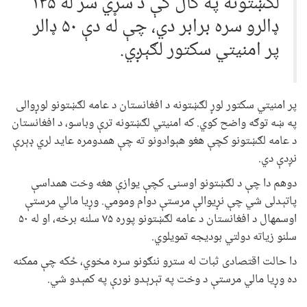
لګښتونه په کال کې د سړي سر له ۱۳۵
ډالرو سره برابر دي،‌ چې له دې ۵۰ ډالر
پر امنيتي سکتور لګېږي.
پر امنيتي سکتور لوړ لګښتونه د افغانستان د عامه لګښتونو لوړوالی
په ښه توګه واضح کوي. که امنيتي لګښتونه ترې وباسو، د افغانستان
د عامه لګښتونو کچې هغو هېوادونو ته چې همدومره عايد لري ډېرې
نږدې دي.
دوهم دا چې د لګښتونو اوسنۍ کچې يوازې هغه وخت همداسې
پاتېدلی شي چې نړيوالې مرستې دوام ومومي. وړيا مالي مرستې
اوسمهال د افغانستان د عامه لګښتونو پوره ۷۵ سلنه برخه، او له ۵۰
سلنو زياته دولتي بوديجه تمويلوي.
دا حالت اقتصادی ثبات له سترو ننګونو سره مخوي، ځکه چې ممکنه
ده وړيا مالي مرستې د وخت په تېرېدو نورې په کمېدو شي.