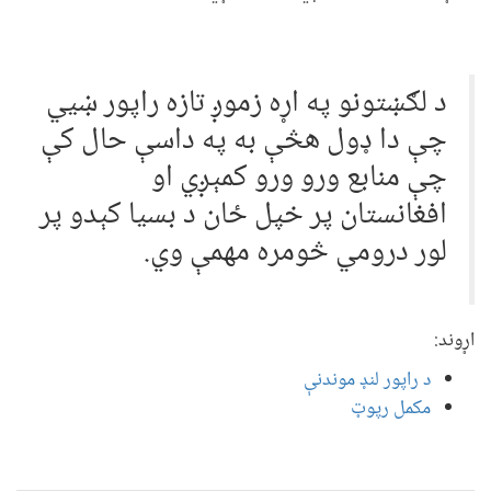
د لګښتونو په اړه زموږ تازه راپور ښيي
چې دا ډول هڅې به په داسې حال کې
چې منابع ورو ورو کمېږي او
افغانستان پر خپل ځان د بسيا کېدو پر
لور درومي څومره مهمې وي.
اړوند:
د راپور لنډ موندنې
مکمل رپوټ