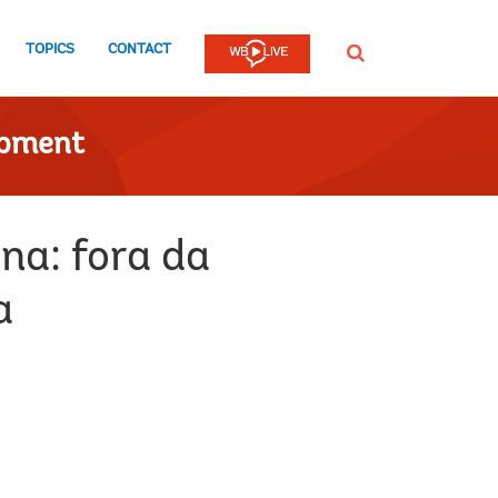
TOPICS
CONTACT
Procurar
opment
na: fora da
a