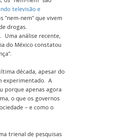
, os “nem-nem” são
indo televisão e
 os “nem-nem” que vivem
de drogas.
. Uma análise recente,
dia do México constatou
nça”.
ltima década, apesar do
em experimentado. A
ou porque apenas agora
rma, o que os governos
sociedade – e como o
ma trienal de pesquisas