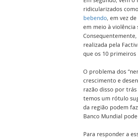
Em segundo, vem o 
ridicularizados com
bebendo
, em vez de
em meio à violência
Consequentemente, e
realizada pela Fact
que os 10 primeiros i
O problema dos “nem
crescimento e desen
razão disso por trá
temos um rótulo sug
da região podem faz
Banco Mundial pode
Para responder a es