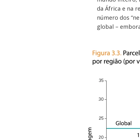
da África e na r
número dos “nem
global – embora