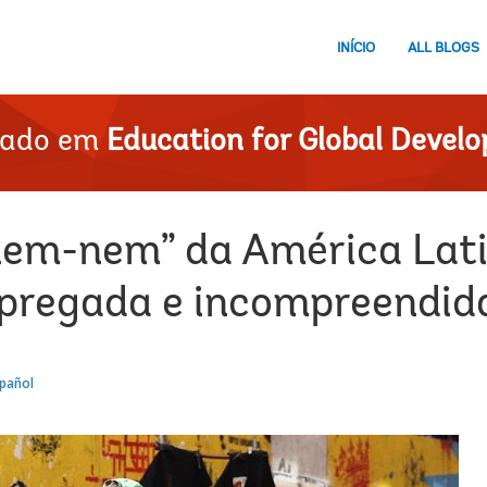
INÍCIO
ALL BLOGS
cado em
Education for Global Devel
nem-nem” da América Lati
pregada e incompreendid
pañol