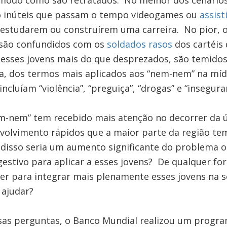
modo como são retratados. No melhor dos cenários
o inúteis que passam o tempo videogames ou
assist
 estudarem ou construírem uma carreira. No pior,
 são confundidos com os
soldados rasos
dos cartéis 
sses jovens mais do que desprezados, são temidos
iva, dos termos mais aplicados aos “nem-nem” na mí
ncluíam “violência”, “preguiça”, “drogas” e “insegura
-nem” tem recebido mais atenção no decorrer da ú
volvimento rápidos que a maior parte da região t
s disso seria um aumento significante do problema 
estivo para aplicar a esses jovens? De qualquer fo
er para integrar mais plenamente esses jovens na 
 ajudar?
sas perguntas, o Banco Mundial realizou um progra