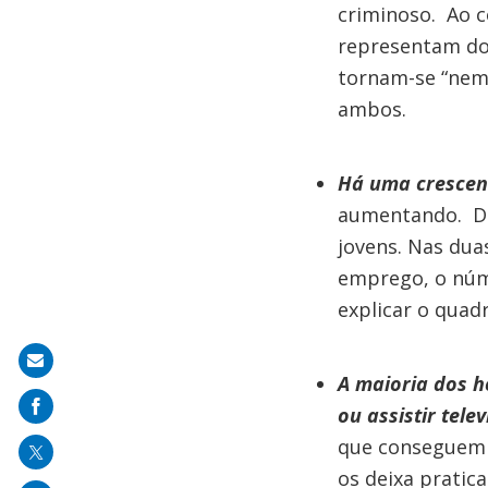
criminoso. Ao 
representam doi
tornam-se “nem
ambos.
Há uma crescen
aumentando. De
jovens. Nas dua
emprego, o núm
explicar o quad
Share
A maioria dos 
on
ou assistir tele
mail
que conseguem s
os deixa pratic