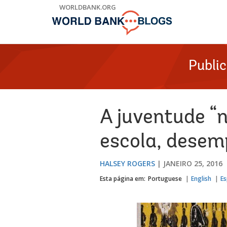
Skip
WORLDBANK.ORG
to
Main
Navigation
Publi
A juventude “
escola, desem
HALSEY ROGERS
JANEIRO 25, 2016
Esta página em:
Portuguese
English
Es