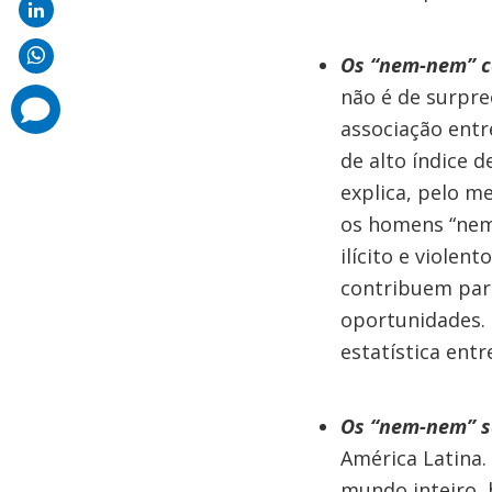
Os “nem-nem” c
não é de surpre
comments
added
associação entr
de alto índice 
explica, pelo m
os homens “nem-
ilícito e viole
contribuem para
oportunidades. 
estatística entr
Os “nem-nem” s
América Latina.
mundo inteiro, 