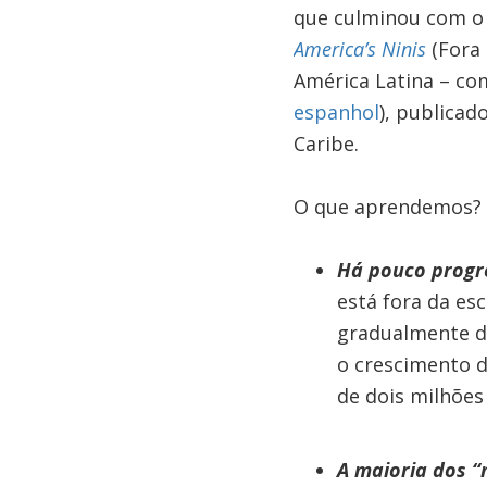
que culminou com o
America’s Ninis
(Fora 
América Latina – co
espanhol
), publicad
Caribe.
O que aprendemos?
Há pouco prog
está fora da es
gradualmente d
o crescimento 
de dois milhões
A maioria dos 