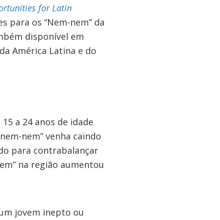
tunities for Latin
des para os “Nem-nem” da
ambém disponível em
 da América Latina e do
 15 a 24 anos de idade
 “nem-nem” venha caindo
do para contrabalançar
nem” na região aumentou
um jovem inepto ou