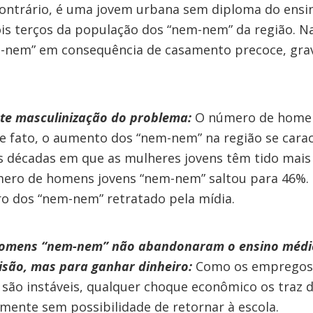
contrário, é uma jovem urbana sem diploma do ensi
s terços da população dos “nem-nem” da região. Na
-nem” em consequência de casamento precoce, grav
te
masculinização do problema:
O número de homen
 fato, o aumento dos “nem-nem” na região se cara
s décadas em que as mulheres jovens têm tido mais
ero de homens jovens “nem-nem” saltou para 46%
ro dos “nem-nem” retratado pela mídia.
homens “nem-nem” não abandonaram o ensino médio
visão, mas para ganhar dinheiro:
Como os empregos d
ão instáveis, qualquer choque econômico os traz 
amente sem possibilidade de retornar à escola.