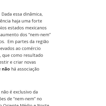
Dada essa dinâmica,
lência haja uma forte
 Nos estados mexicanos
, o aumento dos “nem-nem”
os. Em partes da região
levados ao comércio
o, que como resultado
stir e criar novas
e
não
há associação
não é exclusivo da
hões de “nem-nem” no
o Oriente Médio e Norte