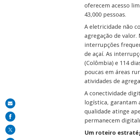
oferecem acesso lim
43,000 pessoas.
A eletricidade não c
agregação de valor.
interrupções freque
de açaí. As interrup
(Colômbia) e 114 di
poucas em áreas rur
atividades de agrega
A conectividade dig
logística, garantam 
Share
qualidade atinge ap
on
permanecem digitalm
mail
Um roteiro estratég