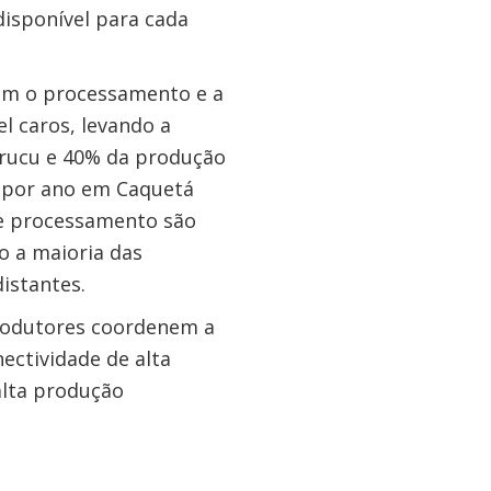
isponível para cada
gem o processamento e a
l caros, levando a
arucu e 40% da produção
s por ano em Caquetá
de processamento são
o a maioria das
istantes.
produtores coordenem a
ectividade de alta
alta produção