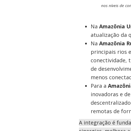
nos níveis de con
Na
Amazônia U
atualização da q
Na
Amazônia R
principais rios 
conectividade, 
de desenvolvim
menos conecta
Para a
Amazônia
inovadoras e de
descentralizado
remotas de form
A integração é funda
sinergias, melhora a