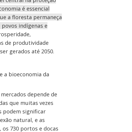
 central na proteção
conomia é essencial
que a floresta permaneça
 povos indígenas e
rosperidade,
as de produtividade
er gerados até 2050.
ge a bioeconomia da
s mercados depende de
das que muitas vezes
s podem significar
exão natural, e as
 os 730 portos e docas