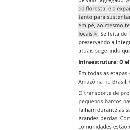
de valor agregado.
A
da floresta, e a ex
tanto para sustenta
em pé, ao mesmo tem
locais
. Se feita d
preservando a integr
atuais sugerindo q
Infraestrutura: O e
Em todas as etapas –
Amazônia no Brasil, 
O transporte de pro
pequenos barcos nav
falham durante as s
grandes perdas. Com 
comunidades estão n