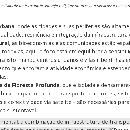
ectividade de transporte, energia e digital; no acesso a serviços; e nas car
rbana
, onde as cidades e suas periferias são altame
ualidade, resiliência e integração da infraestrutura 
ural
, as bioeconomias e as comunidades estão espa
e rodovias; aqui, o foco está em equilibrar a sensibi
transformando centros urbanos e vilas ribeirinhas e
ento que ancoram a atividade econômica e estende
das.
 de Floresta Profunda
, que é isolada e densament
 baixo impacto – como transporte por drones, sist
s e conectividade via satélite – são necessárias pa
a sustentável.
mental: a combinação de infraestrutura de transport
 eficiência de custos e maximiza o impacto.
Por e