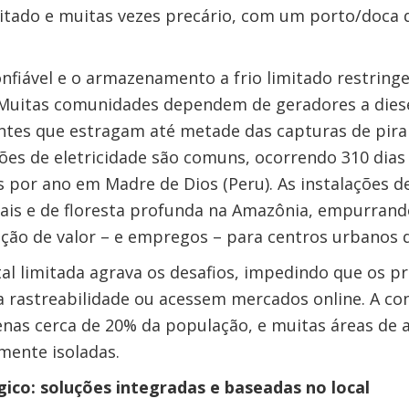
itado e muitas vezes precário, com um porto/doca d
onfiável e o armazenamento a frio limitado restrin
 Muitas comunidades dependem de geradores a diese
ntes que estragam até metade das capturas de pir
ções de eletricidade são comuns, ocorrendo 310 dia
as por ano em Madre de Dios (Peru). As instalações 
ais e de floresta profunda na Amazônia, empurrand
ção de valor – e empregos – para centros urbanos d
ital limitada agrava os desafios, impedindo que os 
a rastreabilidade ou acessem mercados online. A con
enas cerca de 20% da população, e muitas áreas de 
ente isoladas.
ico: soluções integradas e baseadas no local