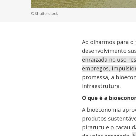
©Shutterstock
Ao olharmos para o 
desenvolvimento sus
enraizada no uso re
empregos, impulsiona
promessa, a bioecon
infraestrutura.
O que é a bioeconom
A bioeconomia aprove
produtos sustentávei
pirarucu e o cacau 