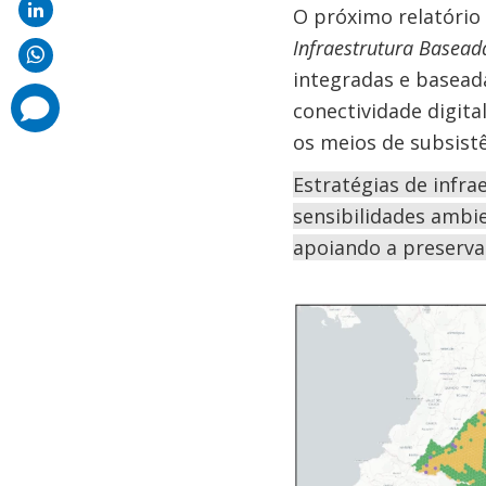
O próximo relatório
Infraestrutura Basea
integradas e baseada
comments
conectividade digit
added
os meios de subsistê
Estratégias de infra
sensibilidades ambi
apoiando a preservaç