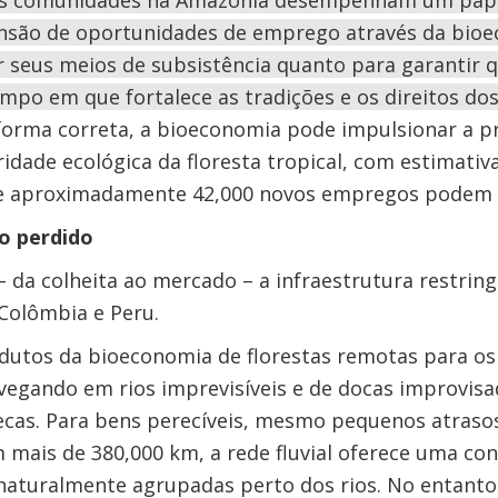
s comunidades na Amazônia desempenham um papel
pansão de oportunidades de emprego através da bioe
r seus meios de subsistência quanto para garantir 
po em que fortalece as tradições e os direitos dos
e forma correta, a bioeconomia pode impulsionar a p
idade ecológica da floresta tropical, com estimativ
ue aproximadamente 42,000 novos empregos podem s
lo perdido
 da colheita ao mercado – a infraestrutura restrin
Colômbia e Peru.
dutos da bioeconomia de florestas remotas para o
egando em rios imprevisíveis e de docas improvisa
ecas. Para bens perecíveis, mesmo pequenos atraso
mais de 380,000 km, a rede fluvial oferece uma con
aturalmente agrupadas perto dos rios. No entanto,