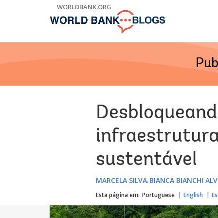
Skip
WORLDBANK.ORG
to
Main
Navigation
Pub
Desbloqueand
infraestrutur
sustentável
MARCELA SILVA
BIANCA BIANCHI ALV
Esta página em:
Portuguese
English
Es