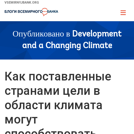
Skip
VSEMIRNYJBANK.ORG
to
Page
Main
naviga
Navigation
Опубликовано в
Development
and a Changing Climate
Как поставленные
странами цели в
области климата
могут
способствовать