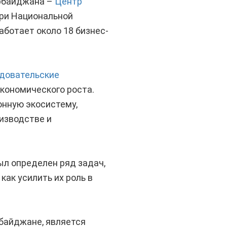
рбайджана –
Центр
ри Национальной
аботает около 18 бизнес-
довательские
кономического роста.
нную экосистему,
изводстве и
ыл определен ряд задач,
ак усилить их роль в
байджане, является