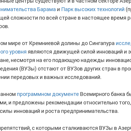
нные центры существуют и в частном секторе Азе
инимательства Барама
и
Парк высоких технологий
(п
бщей сложности по всей стране в настоящее время р
ров.
ном мире от Кремниевой долины до Сингапура
иссле
ого уровня
являются движущей силой инноваций и э
ане, несмотря на его подающую надежды инновацио
дения (ВУЗы) отстают от ВУЗов других стран в про
нии передовых и важных исследований.
ванном
программном документе
Всемирного банка б
и, и предложены рекомендации относительно того, к
силы инноваций и роста предпринимательства.
препятствий, с которыми сталкиваются ВУЗы в Азер