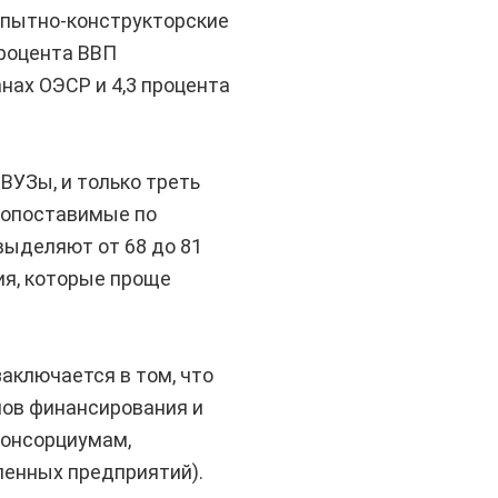
опытно-конструкторские
роцента ВВП
анах ОЭСР и 4,3 процента
ВУЗы, и только треть
сопоставимые по
выделяют от 68 до 81
я, которые проще
аключается в том, что
ов финансирования и
консорциумам,
ленных предприятий).