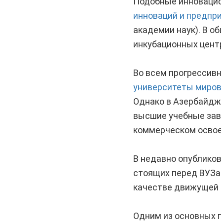
Подобные инновацио
инноваций и предпр
академии наук). В о
инкубационных цент
Во всем прогрессив
университеты миров
Однако в Азербайдж
высшие учебные заве
коммерческом освое
В недавно опублико
стоящих перед ВУЗам
качестве движущей 
Одним из основных 