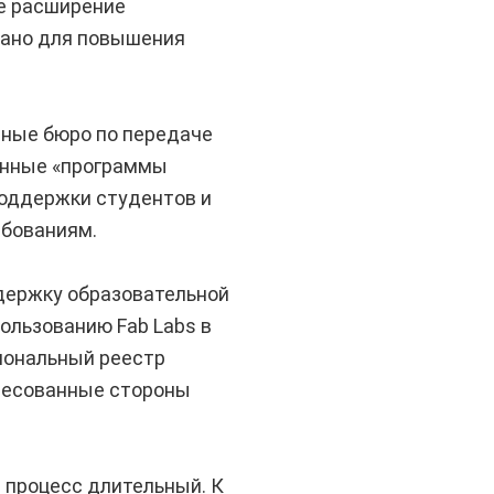
е расширение
вано для повышения
вные бюро по передаче
енные «программы
поддержки студентов и
ебованиям.
держку образовательной
ользованию Fab Labs в
иональный реестр
ересованные стороны
 процесс длительный. К