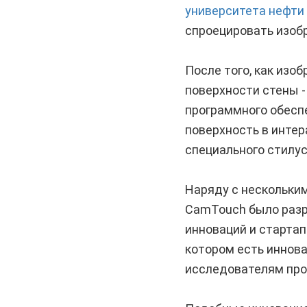
университета нефти
спроецировать изобр
После того, как изо
поверхности стены -
программного обесп
поверхность в интер
специального стилус
Наряду с нескольки
CamTouch было разр
инноваций и старта
котором есть иннов
исследователям прод