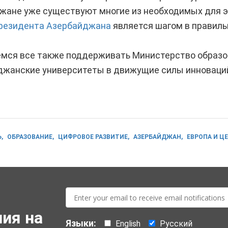
жане уже существуют многие из необходимых для э
резидента Азербайджана
является шагом в правиль
мся все также поддерживать Министерство образов
джанские университеты в движущие силы инноваций
Ь
ОБРАЗОВАНИЕ
ЦИФРОВОЕ РАЗВИТИЕ
АЗЕРБАЙДЖАН
ЕВРОПА И Ц
E-
mail:
ия на
Языки:
English
Русский