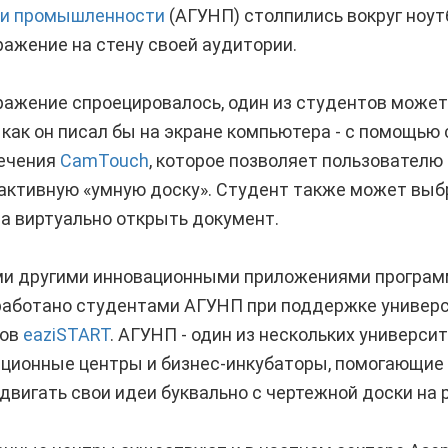
 и промышленности
(АГУНП) столпились вокруг ноут
ажение на стену своей аудитории.
бражение спроецировалось, один из студентов может
 как он писал бы на экране компьютера - с помощью
ечения
CamTouch
, которое позволяет пользователю
активную «умную доску». Студент также может выб
а виртуально открыть документ.
ми другими инновационными приложениями програм
аботано студентами АГУНП при поддержке универс
пов
eaziSTART
. АГУНП - один из нескольких универси
ационные центры и бизнес-инкубаторы, помогающие
вигать свои идеи буквально с чертежной доски на 