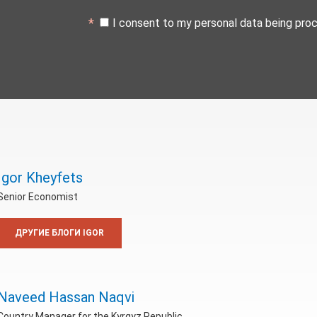
I consent to my personal data being pro
Igor Kheyfets
Senior Economist
ДРУГИЕ БЛОГИ IGOR
Naveed Hassan Naqvi
Country Manager for the Kyrgyz Republic