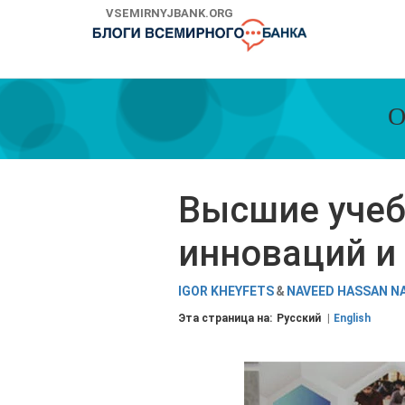
Skip
VSEMIRNYJBANK.ORG
to
Main
Navigation
О
Высшие учеб
инноваций и
IGOR KHEYFETS
NAVEED HASSAN N
Эта страница на:
Русский
English