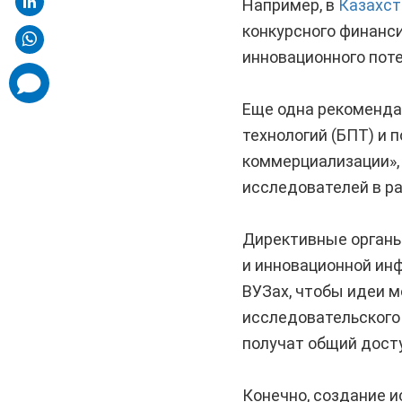
Например, в
Казахст
конкурсного финанс
инновационного пот
comments
added
Еще одна рекоменда
технологий (БПТ) и
коммерциализации»,
исследователей в р
Директивные органы
и инновационной ин
ВУЗах, чтобы идеи м
исследовательского
получат общий дост
Конечно, создание и