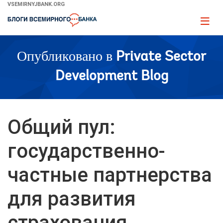
Skip
VSEMIRNYJBANK.ORG
to
Page
Main
naviga
Navigation
Опубликовано в
Private Sector
Development Blog
Общий пул:
государственно-
частные партнерства
для развития
страхования