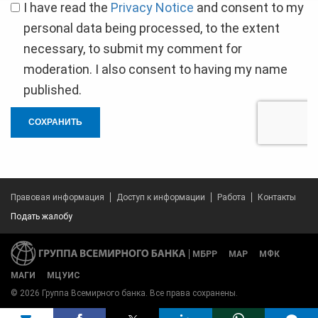
I have read the
Privacy Notice
and consent to my
personal data being processed, to the extent
necessary, to submit my comment for
moderation. I also consent to having my name
published.
СОХРАНИТЬ
Правовая информация
Доступ к информации
Работа
Контакты
Подать жалобу
МБРР
МАР
МФК
МАГИ
МЦУИС
© 2026 Группа Всемирного банка. Все права сохранены.
Share on