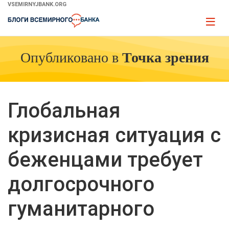
Skip
VSEMIRNYJBANK.ORG
to
Page
Main
naviga
Navigation
Опубликовано в
Точка зрения
Глобальная
кризисная ситуация с
беженцами требует
долгосрочного
гуманитарного