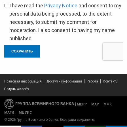
I have read the
Privacy Notice
and consent to my
personal data being processed, to the extent
necessary, to submit my comment for
moderation. I also consent to having my name
published.
СОХРАНИТЬ
Правовая информация
Доступ к информации
Работа
Контакты
Подать жалобу
МБРР
МАР
МФК
МАГИ
МЦУИС
© 2026 Группа Всемирного банка. Все права сохранены.
Share on