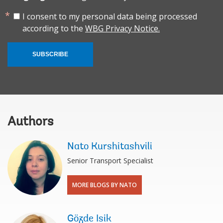
I consent to my personal data being processed
according to the
WBG Privacy Notice.
SUBSCRIBE
Authors
Nato Kurshitashvili
Senior Transport Specialist
MORE BLOGS BY NATO
Gözde Isik