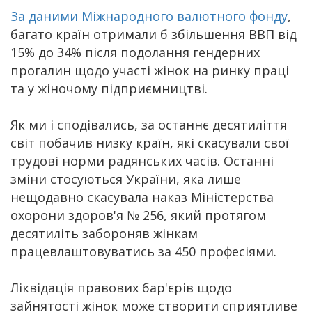
За даними Міжнародного валютного фонду
,
багато країн отримали б збільшення ВВП від
15% до 34% після подолання гендерних
прогалин щодо участі жінок на ринку праці
та у жіночому підприємництві.
Як ми і сподівались, за останнє десятиліття
світ побачив низку країн, які скасували свої
трудові норми радянських часів. Останні
зміни стосуються України, яка лише
нещодавно скасувала наказ Міністерства
охорони здоров'я № 256, який протягом
десятиліть забороняв жінкам
працевлаштовуватись за 450 професіями.
Ліквідація правових бар'єрів щодо
зайнятості жінок може створити сприятливе