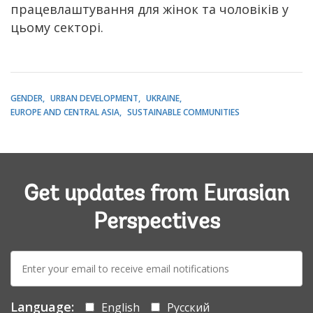
працевлаштування для жінок та чоловіків у
цьому секторі.
GENDER
URBAN DEVELOPMENT
UKRAINE
EUROPE AND CENTRAL ASIA
SUSTAINABLE COMMUNITIES
Get updates from Eurasian
Perspectives
E-
mail:
Language:
English
Русский