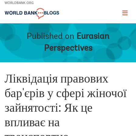
Skip
WORLDBANK.ORG
to
Main
Page
naviga
Navigation
Published on
Eurasian
Perspectives
Ліквідація правових
бар'єрів у сфері жіночої
зайнятості: Як це
впливає на