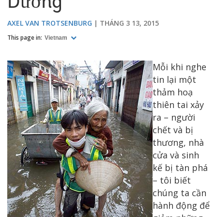
Dương
AXEL VAN TROTSENBURG
THÁNG 3 13, 2015
This page in:
Vietnam
Mỗi khi nghe
tin lại một
thảm hoạ
thiên tai xảy
ra – người
chết và bị
thương, nhà
cửa và sinh
kế bị tàn phá
– tôi biết
chúng ta cần
hành động để