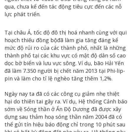
qua, chưa kể đến tác động tiêu cực đến các nỗ
lực phát triển.
Tại châu Á, tốc độ đô thị hoá nhanh cùng với qui
hoạch thiếu đồng bộđã làm gia tăng đáng kể
mức độ rủi ro của các thành phố, nhất là những
thành phố tại các khu vực có mật độ dân số cao
dọc bờ biển và lưu vực sông. Ví dụ, bão Hải Yến
đã làm 7.350 người bị chết năm 2013 tại Phi-lip-
pin và làm cho tỉ lệ nghèo tăng thêm 1,2%.
Ngày nay ta đã có các công cụ giảm nhẹ thiệt
hại do thiên tai gây ra. Ví dụ, Hệ thống Cảnh báo
sớm về Sóng thần ở Ấn Độ Dương đã được xây
dựng sau thảm hoạ sóng thần năm 2004 đã có
thể gửi tín hiệu báo động chỉ trong 10 phút sau
khi có bất kỳ động đất nào xảy ra. Hệ thống này