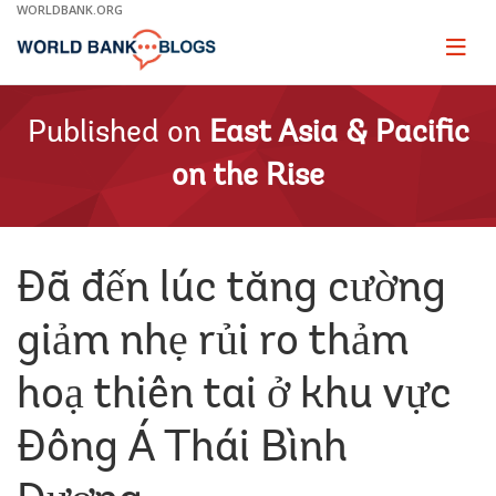
Skip
WORLDBANK.ORG
to
Main
Page
naviga
Navigation
Published on
East Asia & Pacific
on the Rise
Đã đến lúc tăng cường
giảm nhẹ rủi ro thảm
hoạ thiên tai ở khu vực
Đông Á Thái Bình