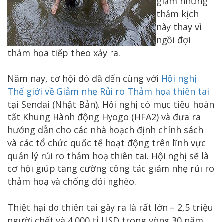
giảm những
thảm kịch
này thay vì
ngồi đợi
thảm họa tiếp theo xảy ra.
Năm nay, cơ hội đó đã đến cùng với
Hội nghị
Thế giới về Giảm nhẹ Rủi ro Thảm họa thiên tai
tại Sendai (Nhật Bản). Hội nghị có mục tiêu hoàn
tất Khung Hành động Hyogo (HFA2) và đưa ra
hướng dẫn cho các nhà hoạch định chính sách
và các tổ chức quốc tế hoạt động trên lĩnh vực
quản lý rủi ro thảm hoạ thiên tai. Hội nghị sẽ là
cơ hội giúp tăng cường công tác giảm nhẹ rủi ro
thảm hoạ và chống đói nghèo.
Thiệt hại do thiên tai gây ra là rất lớn – 2,5 triệu
người chết và 4.000 tỉ USD trong vòng 30 năm