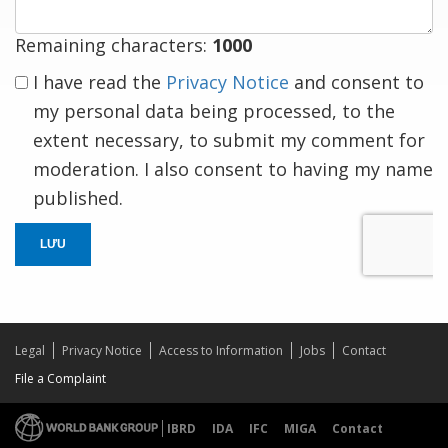
Remaining characters:
1000
I have read the
Privacy Notice
and consent to
my personal data being processed, to the
extent necessary, to submit my comment for
moderation. I also consent to having my name
published.
LƯU
Legal
Privacy Notice
Access to Information
Jobs
Contact
File a Complaint
IBRD
IDA
IFC
MIGA
Contact