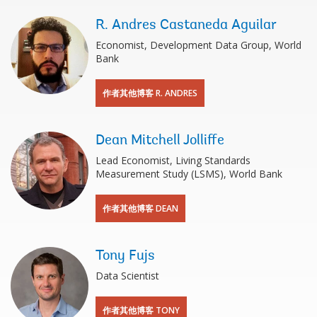
R. Andres Castaneda Aguilar
Economist, Development Data Group, World
Bank
作者其他博客 R. ANDRES
Dean Mitchell Jolliffe
Lead Economist, Living Standards
Measurement Study (LSMS), World Bank
作者其他博客 DEAN
Tony Fujs
Data Scientist
作者其他博客 TONY