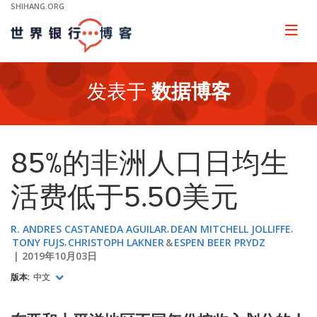
Skip
SHIHANG.ORG
to
Main
Page
naviga
Navigation
发表于
数据博客
85%的非洲人口日均生
活费低于5.50美元
R. ANDRES CASTANEDA AGUILAR
DEAN MITCHELL JOLLIFFE
TONY FUJS
CHRISTOPH LAKNER
ESPEN BEER PRYDZ
2019年10月03日
版本:
中文