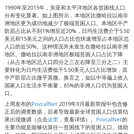
1990年至2015年，东亚和太平洋地区各贫困线人口
分布变化显著。如上图所示，本地区比撒哈拉以南非
洲地区更为成功地减少了极端贫困人口。本地区中产
阶层占比从不到1%增至近20%，日均生活费介于5.50
美元和15美元之间的人口占比也快速增至占本地区总
人口的近50%。这种情况并未发生在撒哈拉以南非洲
地区。撒哈拉以南非洲地区极端贫困人口占比下降
（从占本地区总人口四分之三左右降至三分之二）主
要转化为日均生活费低于5.50美元人口占比增加，其
中产阶层占比微乎其微。换言之，如以中等偏上收入
国家人口生活水平衡量，85%的非洲人口仍为贫困人
口。
上周发布的
PovcalNet
2019年9月最新简报中包含修
正后的调查数据，后者导致最新全球贫困人口估算结
果出现微调（点击
这里
，查看详情）。
PovcalNet
的
主要功能是能够估算任一贫困线下的贫困人口。借助