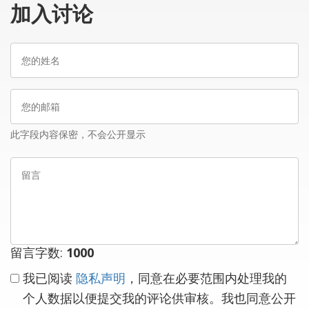
加入讨论
您
的
姓
您
名
的
邮
此字段内容保密，不会公开显示
箱
留
言
留言字数:
1000
我已阅读
隐私声明
，同意在必要范围内处理我的
个人数据以便提交我的评论供审核。我也同意公开