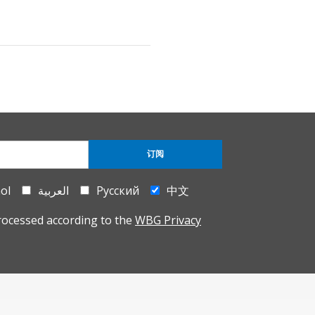
订阅
ol
العربية
Русский
中文
rocessed according to the
WBG Privacy