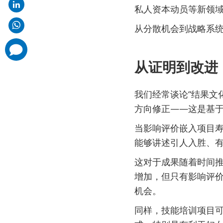
私人资本动员等新领
从分散机会到战略系
comments
added
从证明到改
我们经常谈论“结果文
方向修正——这是基
当影响评价嵌入项目
能够讲述引人入胜、
这对于成果随着时间
增加，但只有影响评
机会。
同样，技能培训项目