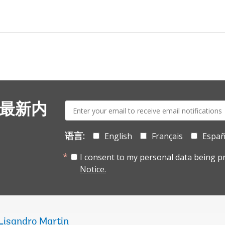
E-
 最新内
mail:
语言:
English
Français
Españ
I consent to my personal data being p
Notice.
Lisandro Martin