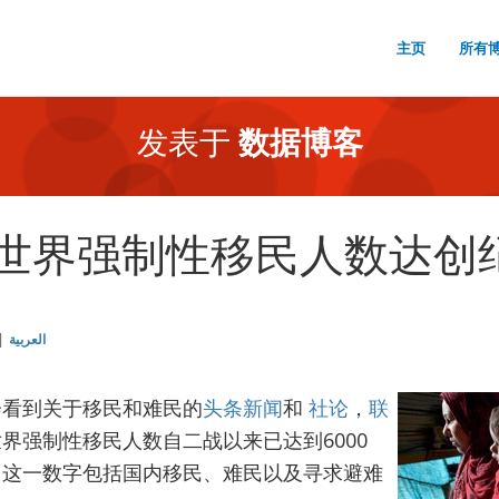
主页
所有
发表于
数据博客
世界强制性移民人数达创纪
العربية
会看到关于移民和难民的
头条新闻
和
社论
，
联
界强制性移民人数自二战以来已达到6000
。这一数字包括国内移民、难民以及寻求避难