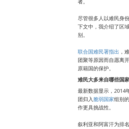
者。
尽管很多人以难民身
下文中，我介绍了区
别。
联合国难民署指出
，
团聚等原因而自愿离
原籍国的保护。
难民大多来自哪些国
最新数据显示，201
团归入
脆弱国家
组别
作更具挑战性。
叙利亚和阿富汗为排名