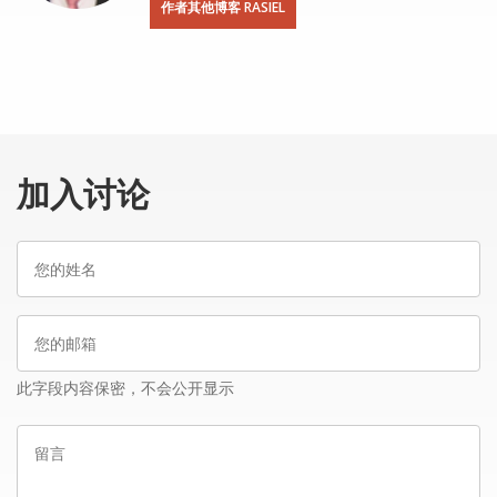
作者其他博客 RASIEL
加入讨论
您
的
姓
您
名
的
邮
此字段内容保密，不会公开显示
箱
留
言