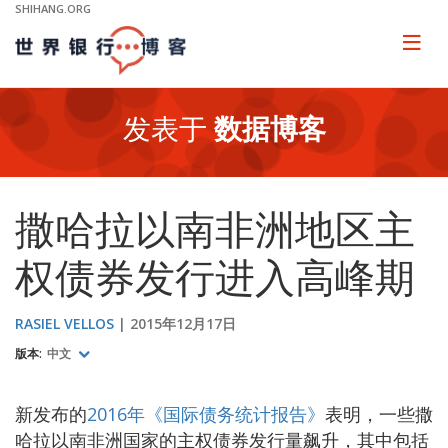
Skip
SHIHANG.ORG
to
Main
Page
naviga
Navigation
发表于
数据博客
撒哈拉以南非洲地区主
权债券发行进入高峰期
RASIEL VELLOS
2015年12月17日
版本:
中文
新发布的
2016年《国际债务统计报告》
表明，一些撒
哈拉以南非洲国家的主权债券发行量飙升，其中包括