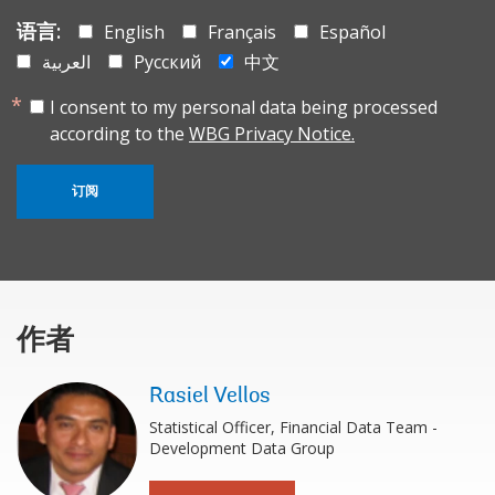
语言:
English
Français
Español
العربية
Русский
中文
I consent to my personal data being processed
according to the
WBG Privacy Notice.
订阅
作者
Rasiel Vellos
Statistical Officer, Financial Data Team -
Development Data Group