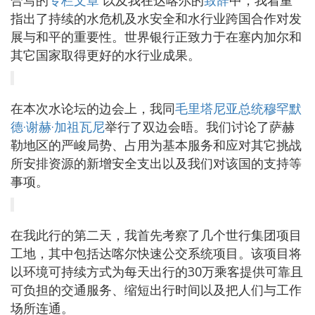
合写的
专栏文章
以及我在达喀尔的
致辞
中，我着重
指出了持续的水危机及水安全和水行业跨国合作对发
展与和平的重要性。世界银行正致力于在塞内加尔和
其它国家取得更好的水行业成果。
在本次水论坛的边会上，我同
毛里塔尼亚总统穆罕默
德·谢赫·加祖瓦尼
举行了双边会晤。我们讨论了萨赫
勒地区的严峻局势、占用为基本服务和应对其它挑战
所安排资源的新增安全支出以及我们对该国的支持等
事项。
在我此行的第二天，我首先考察了几个世行集团项目
工地，其中包括达喀尔快速公交系统项目。该项目将
以环境可持续方式为每天出行的30万乘客提供可靠且
可负担的交通服务、缩短出行时间以及把人们与工作
场所连通。