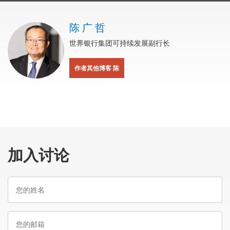
陈 广 哲
世界银行集团可持续发展副行长
作者其他博客 陈
加入讨论
您
的
姓
您
名
的