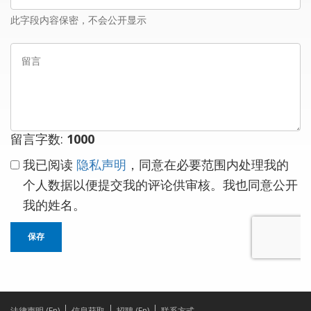
邮
此字段内容保密，不会公开显示
箱
留
言
留言字数:
1000
我已阅读
隐私声明
，同意在必要范围内处理我的
个人数据以便提交我的评论供审核。我也同意公开
我的姓名。
保存
法律声明 (En)
信息获取
招聘 (En)
联系方式