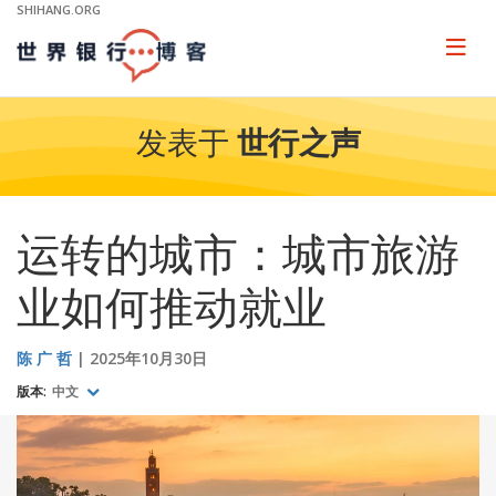
Skip
SHIHANG.ORG
to
Main
Page
naviga
Navigation
发表于
世行之声
运转的城市：城市旅游
业如何推动就业
陈 广 哲
2025年10月30日
版本:
中文