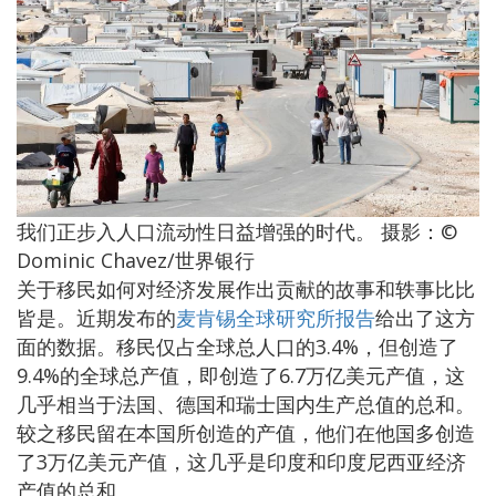
我们正步入人口流动性日益增强的时代。 摄影：©
Dominic Chavez/世界银行
关于移民如何对经济发展作出贡献的故事和轶事比比
皆是。近期发布的
麦肯锡全球研究所报告
给出了这方
面的数据。移民仅占全球总人口的
3.4%
，但创造了
9.4%
的全球总产值，即创造了
6.7
万亿美元产值，这
几乎相当于法国、德国和瑞士国内生产总值的总和。
较之移民留在本国所创造的产值，他们在他国多创造
了
3
万亿美元产值，这几乎是印度和印度尼西亚经济
产值的总和。