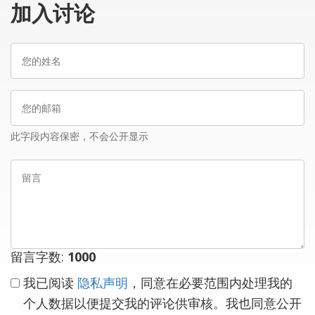
加入讨论
您
的
姓
您
名
的
邮
此字段内容保密，不会公开显示
箱
留
言
留言字数:
1000
我已阅读
隐私声明
，同意在必要范围内处理我的
个人数据以便提交我的评论供审核。我也同意公开