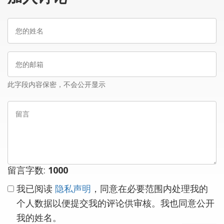
您
的
姓
您
名
的
邮
此字段内容保密，不会公开显示
箱
留
言
留言字数:
1000
我已阅读
隐私声明
，同意在必要范围内处理我的
个人数据以便提交我的评论供审核。我也同意公开
我的姓名。