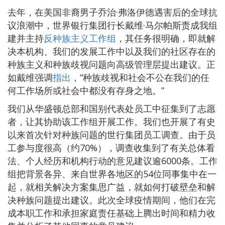
去年，在美国非裔男子乔治·弗洛伊德遇害后的全球抗
议浪潮中，世界银行集团行长戴维·马尔帕斯责成我组
建并主持
反种族主义工作组
，其任务很明确，即就解
决本机构、我们的发展工作中以及我们的社区存在的
种族主义和种族歧视问题向高级管理层提出建议。正
如戴维强调
指出
，“种族歧视和社会不公在我们的任
何工作场所或社会中都没有存身之地。”
我们从华盛顿总部和国别代表处员工中征集到了志愿
者，让其协助该工作组开展工作。我们也开展了有史
以来首次针对种族问题的世行集团员工调查。由于员
工参与度很高（约70%），调查收集到了有关总体看
法、个人经历和机构行动的意见建议逾6000条。工作
组把背景各异、来自世界各地区的54位同事集中在一
起，就相关解决方案集思广益，就如何打破壁垒和解
决种族问题提出建议。此次全球疫情期间，他们在完
成本职工作和承担家庭责任基础上腾出时间和精力收