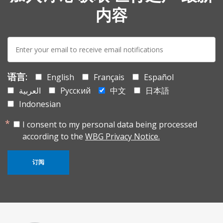
内容
E-
mail:
语言:
English
Français
Español
العربية
Русский
中文
日本語
Indonesian
I consent to my personal data being processed
according to the
WBG Privacy Notice.
订阅