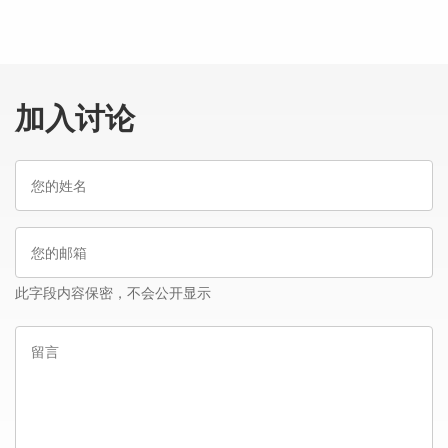
加入讨论
您
的
姓
您
名
的
邮
此字段内容保密，不会公开显示
箱
留
言