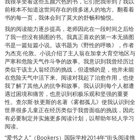
我很享受看这些五颜六色的书，它们把我带到了我以
前根本不知道这世间存在的很多迷人的地方。翻看着
书的每一页，我体会到了莫大的舒畅和愉悦。
我的阅读能力逐步提高，老师因此在一段时间之后给
了我一些没有插图的书。我真正喜欢的第一本无插图
书是一篇短篇小说。该书题为《野性的呼唤》，作者
为杰克·伦敦。小说介绍了主人翁在加拿大育空地区与
严寒和危险天气作斗争的故事。我意识到我曾经历过
类似于该主人翁经历的挑战，但遗憾的是，他并未能
在危险天气中活下来。阅读对我起了治愈作用，也使
我了解了其他人的抗争和故事。我认识到每个人都遭
遇过困境和痛苦，也意识到积极乐观和坚强的重要
性。查尔斯·狄更斯的名著《雾都孤儿》使我认识到全
世界很多儿童正在经历类似于我曾面临的挑战，因此
有必要制定并实施更多阅读计划，以帮助年轻人学习
阅读。
“爱书之人”（Bookers）国际学校2014年“街头阅读挑