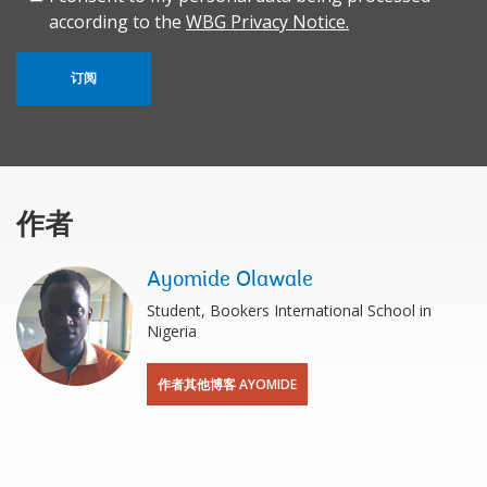
according to the
WBG Privacy Notice.
订阅
作者
Ayomide Olawale
Student, Bookers International School in
Nigeria
作者其他博客 AYOMIDE