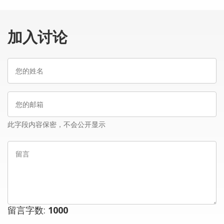
加入讨论
您
的
姓
您
名
的
邮
此字段内容保密，不会公开显示
箱
留
言
留言字数:
1000