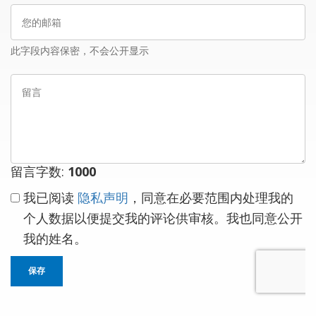
您
名
的
邮
此字段内容保密，不会公开显示
箱
留
言
留言字数:
1000
我已阅读
隐私声明
，同意在必要范围内处理我的
个人数据以便提交我的评论供审核。我也同意公开
我的姓名。
保存