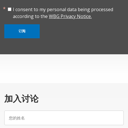
I consent to my personal data being processed
according to the
WBG Privacy Notice.
订阅
加入讨论
您
的
姓