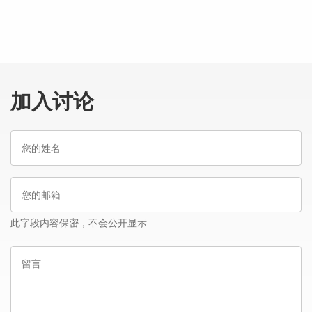
加入讨论
您
的
姓
您
名
的
邮
此字段内容保密，不会公开显示
箱
留
言