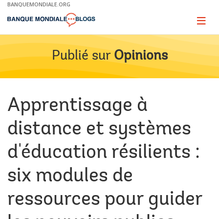
Skip
BANQUEMONDIALE.ORG
to
Main
Page
naviga
Navigation
Publié sur
Opinions
Apprentissage à
distance et systèmes
d'éducation résilients :
six modules de
ressources pour guider