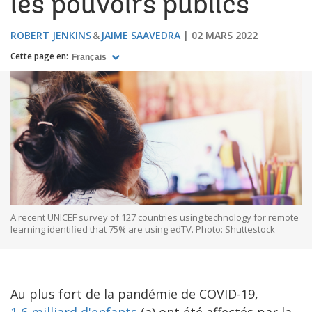
les pouvoirs publics
ROBERT JENKINS
JAIME SAAVEDRA
02 MARS 2022
Cette page en:
Français
A recent UNICEF survey of 127 countries using technology for remote
learning identified that 75% are using edTV. Photo: Shuttestock
Au plus fort de la pandémie de COVID-19,
1,6 milliard d'enfants
(a) ont été affectés par la