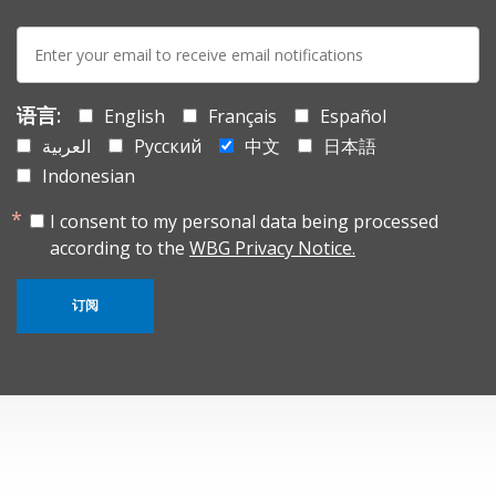
E-
mail:
语言:
English
Français
Español
العربية
Русский
中文
日本語
Indonesian
I consent to my personal data being processed
according to the
WBG Privacy Notice.
订阅