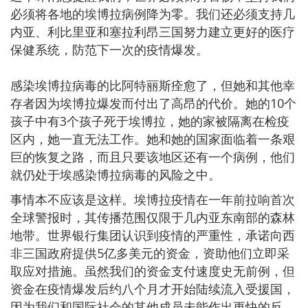
必须将各地的埃博拉病例降为零。我们还必须支持几
内亚、利比里亚和塞拉利昂三国努力建立更好的医疗
保健系统，防范下一次的疫情爆发。
感染埃博拉病毒的比阿特丽斯痊愈了，但她和其他幸
存者因为埃博拉爆发而付出了高昂的代价。她的10个
孩子中有3个孩子死于埃博拉，她的家被隔离在检疫
区内，她一直无法工作。她和她的国家面临着一条艰
巨的恢复之路，而且只要该地区还有一个病例，他们
就仍处于埃感染博拉病毒的风险之中。
事情本不应该是这样。埃博拉疫情在一年前拉响首次
全球警报时，其传播范围仅限于几内亚东南部的森林
地带。世界银行集团认识到疫情的严重性，承诺向西
非三国政府提供5亿多美元的资金，资助他们立即采
取应对措施。虽然我们的资金支付速度史无前例，但
资金在疫情爆发后约八个月才开始陆续流入受援国，
因为我们和国际社会的其他成员未能作出更快的反