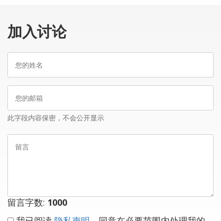
加入讨论
您
的
姓
您
名
的
邮
此字段内容保密，不会公开显示
箱
留
言
留言字数:
1000
我已阅读
隐私声明
，同意在必要范围内处理我的