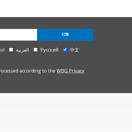
订阅
ol
العربية
Русский
中文
rocessed according to the
WBG Privacy