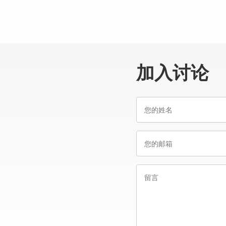
加入讨论
您
的
姓
您
名
的
邮
留
箱
言