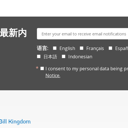
E-
 最新内
mail:
语言:
English
Français
Españ
日本語
Indonesian
I consent to my personal data being p
Notice.
Bill Kingdom