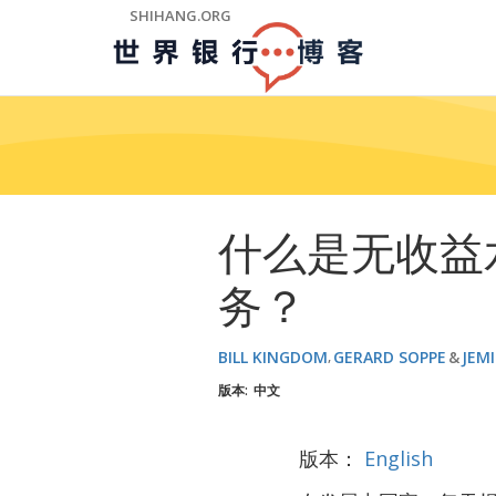
Skip
SHIHANG.ORG
to
Main
Navigation
什么是无收益
务？
BILL KINGDOM
GERARD SOPPE
JEM
版本:
中文
版本：
English