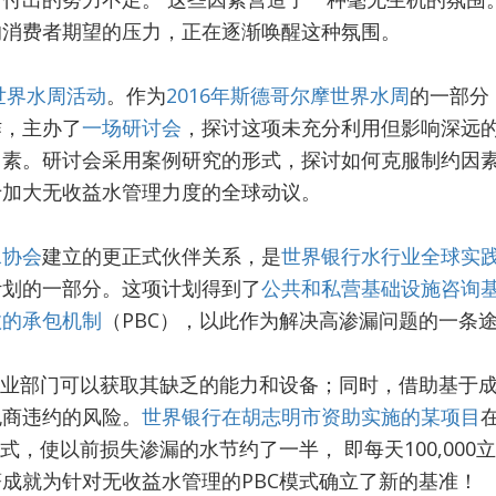
的消费者期望的压力，正在逐渐唤醒这种氛围。
世界水周活动
。作为
2016年斯德哥尔摩世界水周
的一部分
作，主办了
一场研讨会
，探讨这项未充分利用但影响深远
因素。研讨会采用案例研究的形式，探讨如何克服制约因
于加大无收益水管理力度的全球动议。
水协会
建立的更正式伙伴关系，是
世界银行水行业全球实
计划的一部分。这项计划得到了
公共和私营基础设施咨询
效的承包机制
（PBC），以此作为解决高渗漏问题的一条
事业部门可以获取其缺乏的能力和设备；同时，借助基于
包商违约的风险。
世界银行在胡志明市资助实施的某项目
式，使以前损失渗漏的水节约了一半， 即每天100,000
成就为针对无收益水管理的PBC模式确立了新的基准！