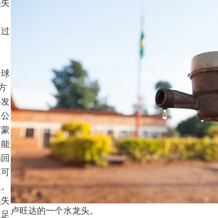
损失
，
超过
全球
方
半发
水公
节蒙
只能
漏回
本可
入。
损失
卢旺达的一个水龙头。
以足