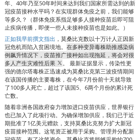
年、40年乃至50年时间来达到我们国家所需达到的新
冠疫苗接种水平吗？在实现群体免疫之前，我们能够
等多久？（群体免疫系指足够多人接种疫苗后即可阻
止疾病传播，即便一些人未接种疫苗也是如此。）
正如我早前撰文指出
，莫桑比克数以十万计人正因新
冠危机而陷入贫困境地。
在多种变异毒株助推感染病
例飙升情况下，疫苗推广接种如出现拖延，将会对很
多人产生灾难性后果
。 最新证据显示，传染性更
强的德尔塔毒株正迅速成为莫桑比克第三波疫情期间
在该国传播的主要毒株，在今年7月份前十天就导致
了100多人死亡，超过了该国5、6两个月份的累计死
亡数。
随着非洲各国政府奋力增加进口疫苗供应，世界银行
也已加入了此项行动。为确保增加供应，我们已于近
期批准了1亿美元赠款，支持莫桑比克努力扩大新冠
疫苗接种范围。这笔资正被用于采购、管理并分配新
冠疫苗。有了这笔资金，莫桑比克将能够采购约700