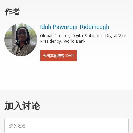
作者
Idah Pswarayi-Riddihough
Global Director, Digital Solutions, Digital Vice
Presidency, World Bank
作者其他博客 IDAH
加入讨论
您
的