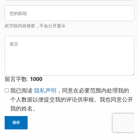
姓
您
名
的
邮
此字段内容保密，不会公开显示
箱
留
言
留言字数:
1000
我已阅读
隐私声明
，同意在必要范围内处理我的
个人数据以便提交我的评论供审核。我也同意公开
我的姓名。
保存