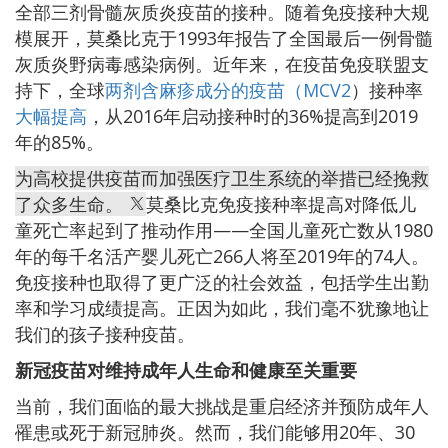
全部三剂骨髓灰质炎疫苗的接种。随着免疫接种大规
模展开，莫桑比克于1993年报告了全国最后一例骨髓
灰质炎野病毒感染病例。近年来，在疫苗免疫联盟支
持下，全球
两剂含麻疹成分的疫苗（MCV2
）接种率
大幅提高
，从2016年启动接种时的36%提高到2019
年的85%。
为高校提供疫苗而加强医疗卫生系统的举措已经挽救
了众多生命。
莫桑比克免疫接种率提高对降低儿
童死亡率起到了推动作用——全国儿童死亡数从1980
年的每千名活产婴儿死亡266人将至2019年的74人。
免疫接种也取得了更广泛的社会效益，包括学生出勤
率和学习成绩提高。正因为如此，我们毫不犹豫地让
我们的孩子接种疫苗。
新冠疫苗对维持成年人生命和健康至关重要
当前，我们面临的最大挑战是重启经济并预防成年人
罹患或死于新冠肺炎。然而，我们能够用20年、30