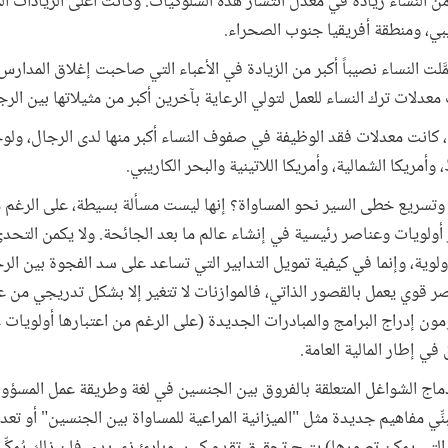
تفشِّي الجائحة، شهدت 54% من النساء زيادة في معدل انتشار هذه السلوكيات. وكانت أعلى الزي
ريبي، ومنطقة أفريقيا جنوب الصحراء.
ّلت النساء نصيباً أكبر من الزيادة في الأعباء التي صاحبت إغلاق المدا
عدلات ترك النساء للعمل لتولي الرعاية بآخرين أكبر من مثيلاتها بين الرج
 كانت معدلات فقد الوظيفة في صفوف النساء أكبر منها لدى الرجال، ول
ريكا الشمالية، وأمريكا اللاتينية والبحر الكاريبي.
وتسريع خطى السير نحو المساواة؟ إنها ليست مسألة بسيطة، على الرغم م
بر أولويات وعناصر رئيسية في إنشاء عالم ما بعد الجائحة. ولا يكمن التحد
وية، وإنما في كيفية تمويل التدابير التي تساعد على سد الفجوة بين الرجا
صر قوي يعمل بالقصور الذاتي، فالموازنات لا تتغير إلا بشكل تدريجي من ع
مون إدراج البرامج والمبادرات الجديدة (على الرغم من اعتبارها أولويات
في إطار المالية العامة.
اج الشواغل المتعلقة بالفروق بين الجنسين في لغة وطريقة عمل المسؤولي
نِّي مفاهيم جديدة مثل "الميزانية المراعية للمساواة بين الجنسين" أو تع