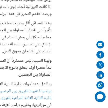
(وهو أحد الموضوعات الأكثر جفافاً ا
إذا كانت الميزانية تُحدِّد إجراءات 
ورصد التقدم المحرز في هذه البرام
وهذه المسائل أقل وضوحا مما تبدو عل
تأثيراً على قضايا المساواة بين ال
جماعية مركزة أن بعض النساء في ا
الإنفاق على تحسين البنية التحتية 
Share
النساء على الالتحاق بسوق العمل.
on
mail
المساواة بين الجنسين.
وبالمثل، عدد أدوات إدارة المالية 
بوتسوانا تقييما للفروق بين الجنسين
comments
إدارة المالية العامة المراعية للفرو
added
في ميزانيتها، وتقييم برامج مُعيَّن