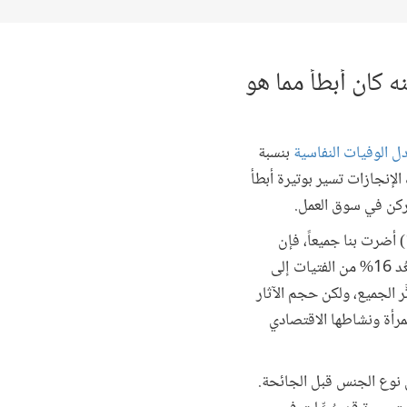
ه كان أبطأ مما هو
ل الوفيات النفاسية
بنسبة
ثانوية بنسبة 5%. ولكن خطى تحقيق هذه الإنجازات تسير بوتيرة أبطأ
. فمع أن جائحة فيروس كورونا (كوفيد-19) أضرت بنا جميعاً، فإن
تداعياتها لا تُؤثِّر على الجميع بنفس القدر. ففي المناطق النائية والأشد ضعفا في كينيا، على سبيل المثال، لم تَعُد 16% من الفتيات إلى
مدارس في صفوف الفتيان 8%. وبعبارة أخرى، تأثَّر الجميع، ولكن حجم الآثار
لمرأة ونشاطها الاقتصادي
نف القائم على أساس نوع الجنس قبل الجائحة.