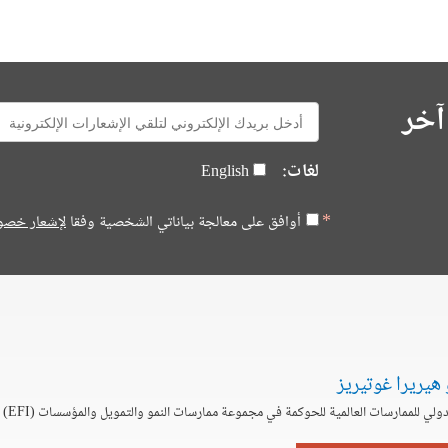
آخر
E-
mail:
لغات:
English
أوافق على معالجة بياناتي الشخصية وفقا
لإشعار خصو
 هيريرا غوتيريز
دولي للممارسات العالمية للحوكمة في مجموعة ممارسات النمو والتمويل والمؤسسات (EFI) نائب الرئيس