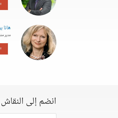
ا
هانا 
مدير مشر
ا
انضم إلى النقاش
إسمك