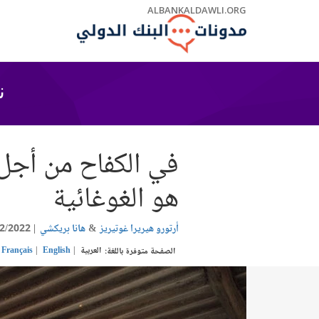
Skip
ALBANKALDAWLI.ORG
to
Main
Navigation
ن
في الكفاح من أجل 
هو الغوغائية
أرتورو هيريرا غوتيريز
هانا بريكشي
2/2022
العربية
English
Français
الصفحة متوفرة باللغة: