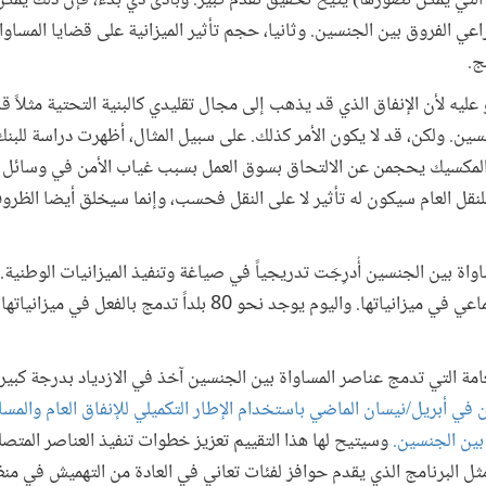
لتي يمكن تصورها) يتيح تحقيق تقدم كبير. وبادئ ذي بدء، فإن ذلك يُمكِّن 
تراعي الفروق بين الجنسين. وثانيا، حجم تأثير الميزانية على قضايا المساوا
ج.
يه لأن الإنفاق الذي قد يذهب إلى مجال تقليدي كالبنية التحتية مثلاً قد ل
جنسين. ولكن، قد لا يكون الأمر كذلك. على سبيل المثال، أظهرت دراسة لل
لمكسيك يحجمن عن الالتحاق بسوق العمل بسبب غياب الأمن في وسائل النق
للنقل العام سيكون له تأثير لا على النقل فحسب، وإنما سيخلق أيضا الظروف
بلداً عنصرا أوليا يتعلق بالنوع الاجتماعي في ميزانياتها. واليوم يوجد نحو 0
العامة التي تدمج عناصر المساواة بين الجنسين آخذ في الازدياد بدرجة كبير
 في أبريل/نيسان الماضي باستخدام الإطار التكميلي للإنفاق العام والمساء
ق بين الجنسين.
وسيتيح لها هذا التقييم تعزيز خطوات تنفيذ العناصر المتصل
ة مثل البرنامج الذي يقدم حوافز لفئات تعاني في العادة من التهميش في من