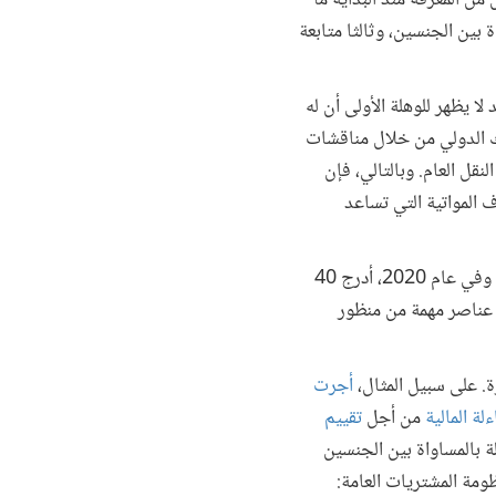
من المعرفة منذ البداية ما
ة بين الجنسين، وثالثا متابعة
ا يظهر للوهلة الأولى أن له
بنك الدولي من خلال مناقشات
ل العام. وبالتالي، فإن
 المواتية التي تساعد
ولهذا السبب، ليس مستغرباً أنَّ المساواة بين الجنسين أُدرِجَت تدريجياً في صياغة وتنفيذ الميزانيات الوطنية. وفي عام 2020، أدرج 40
8 بلداً تدمج بالفعل في ميزانياتها عناصر مهمة من منظور
ة. على سبيل المثال،
أجرت
لة المالية
من أجل
تقييم
ة بالمساواة بين الجنسين
ظومة المشتريات العامة: