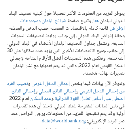
يتوفر المزيد من المعلومات الأكثر تفصيلاً حول كيفية تصنيف البنك
الدولي للبلدان
هنا
. وتتيح صفحة
شرائح البلدان ومجموعات
الإقراض
قائمة كاملة بالاقتصادات المصنفة حسب الدخل والمنطقة
وحالة إقراض البنك الدولي، إلى جانب روابط لتصنيفات السنوات
السابقة. وتشمل جداول التصنيف البلدانَ الأعضاء في البنك الدولي،
إلى جانب جميع الاقتصادات الأخرى التي يزيد عدد سكانها على 30
ألف نسمة. وتعكس هذه التصنيفات أفضل الأرقام المتاحة لإجمالي
الدخل القومي لعام 2022، والتي قد يتم تعديلها مع نشر البلدان
تقديرات نهائية مُحَسنة.
وتتوفر الآن بيانات فيما يخص
إجمالي الدخل القومي
و
نصيب الفرد
من إجمالي الدخل القومي
و
إجمالي الناتج المحلي
و
إجمالي الناتج
المحلى على أساس تعادل القوة الشرائية
و
عدد السكان
لعام 2022
في دليل البيانات المفتوحة للبنك الدولي. لاحظ أن هذه تقديرات
أولية وقد يتم تنقيحها. للمزيد من المعلومات، يرجى التواصل معنا
عبر البريد الإلكتروني:
data@worldbank.org
.