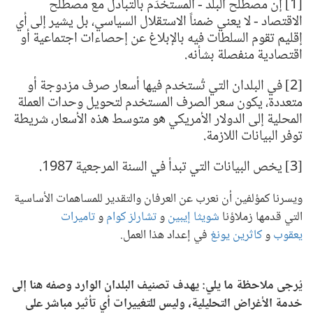
[1]
إن مصطلح البلد - المستخدَم بالتبادل مع مصطلح
الاقتصاد - لا يعني ضمناً الاستقلال السياسي، بل يشير إلى أي
إقليم تقوم السلطات فيه بالإبلاغ عن إحصاءات اجتماعية أو
اقتصادية منفصلة بشأنه.
[2]
في البلدان التي تُستخدم فيها أسعار صرف مزدوجة أو
متعددة، يكون سعر الصرف المستخدم لتحويل وحدات العملة
المحلية إلى الدولار الأمريكي هو متوسط هذه الأسعار، شريطة
توفر البيانات اللازمة.
[3]
يخص البيانات التي تبدأ في السنة المرجعية 1987.
ويسرنا كمؤلفين أن نعرب عن العرفان والتقدير للمساهمات الأساسية
التي قدمها زملاؤنا
شويثا إيبين
و
تشارلز كوام
و
تاميرات
يعقوب
و
كاثرين يونغ
في إعداد هذا العمل.
يُرجى ملاحظة ما يلي: يهدف تصنيف البلدان الوارد وصفه هنا إلى
خدمة الأغراض التحليلية، وليس للتغييرات أي تأثير مباشر على