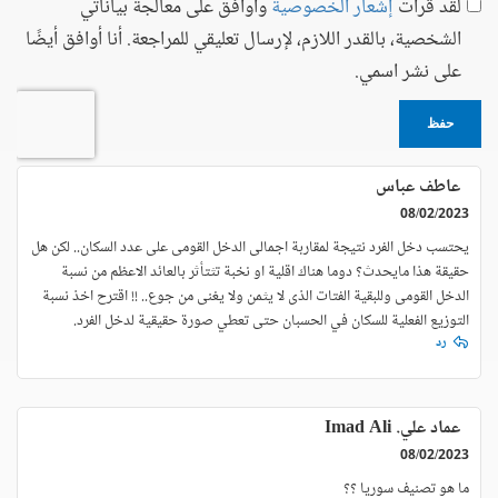
لقد قرأت
إشعار الخصوصية
وأوافق على معالجة بياناتي
الشخصية، بالقدر اللازم، لإرسال تعليقي للمراجعة. أنا أوافق أيضًا
على نشر اسمي.
حفظ
عاطف عباس
08/02/2023
يحتسب دخل الفرد نتيجة لمقاربة اجمالى الدخل القومى على عدد السكان.. لكن هل
حقيقة هذا مايحدث؟ دوما هناك اقلية او نخبة تثتأثر بالعائد الاعظم من نسبة
الدخل القومى وللبقية الفتات الذى لا يثمن ولا يغنى من جوع.. !! اقترح اخذ نسبة
التوزيع الفعلية للسكان في الحسبان حتى تعطي صورة حقيقية لدخل الفرد.
رد
عماد علي. Imad Ali
08/02/2023
ما هو تصنيف سوريا ؟؟