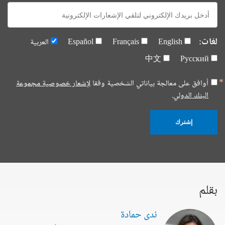
E-
mail:
لغات:
English
Français
Español
العربية
中文
Русский
أوافق على معالجة بياناتي الشخصية وفقا
لإشعار خصوصية مجموعة
البنك الدولي.
إشترك
بقلم
ندى حمادة