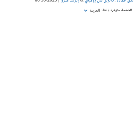
ندى حمادة
كاثرين فان رومباي
إيريك مترو
06/30/2023
الصفحة متوفرة باللغة:
العربية