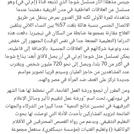
جيتس مذهلة! أثار مسلسل شوجا الذي تذيعه قناة (إم.تي.في) وهو
مسلسل عن العلاقات العاطفية في مدن أفريقية دهشتنا عندما
شاهدناه للمرة الأولى لكنه قلل العدوى بمرض ينتقل عن طريق
الاتصال الجنسي بنسبة هائلة بلغت 57% بين النساء اللاتي يتلقين
العلاج مقارنة بمجموعة ضابطة من السكان في نيجيريا. دفعت هذه
الدراما (التعليمية الممتعة جدا في نفس الوقت) الجمهور إلى خفض
عدد ونوعية شركائهم في العلاقات الجنسية. بالإضافة إلى فاعليته،
يمكن لمسلسل مثل شوجا إم.تي.في أن يصل لآفاق أبعد: يذاع شوجا
في أكثر من 70 بلدا، ويصل إلى نحو 720 مليون شخص. ويقترب
عدد المشاهدين من حاجز المليار، وسيتم قريبا تصوير مواسم
جديدة تركز على العنف ضد المرأة في مصر والهند.
ومن المقرر أن تجمع ورشة العمل القادمة، التي نخطط لها هذا الشهر
في نيودلهي، تحت اسم "ورشة عمل لتقييم تأثير وسائل الإعلام
الترفيهية في تحسين نتائج التنمية" عددا كبيرا من الشركاء والجهات
المانحة لتزويد المشاركين بأحدث الأدلة التي توصلت لها بحوث
التعليم التثقيفي. وبدعم من رواة القصص المحترفين في الأفلام
الوثائقية () وتعليم الفتيات (مؤسسة ديسكفري)، ستعمل مجموعة