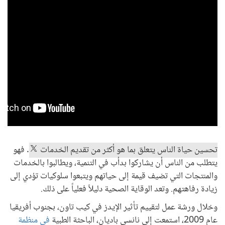
تحسين حياة الناس يتعلق بما هو أكثر من تقديم الخدمات
. فهو
يتطلب من الناس أن يشاركوا بدأب في التنمية، ويطالبوا بالخدمات
والمنتجات التي تضيف قيمة إلى حياتهم ويتبعوا سلوكيات تؤدي إلى
زيادة رفاهتهم. وتعد الوقاية الصحية دليلاً فعلياً على ذلك.
وخلال ورشة عمل لتقييم تأثير الإيدز في كيب تاون، بجنوب أفريقيا
عام 2009، استمعت إلى نانسي باديان، الباحثة الطبية
في منظمة