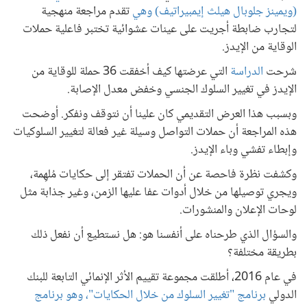
(ويمينز جلوبال هيلث إيمبيراتيف) وهي
تقدم مراجعة منهجية
لتجارب ضابطة أجريت على عينات عشوائية تختبر فاعلية حملات
الوقاية من الإيدز.
شرحت
الدراسة
التي عرضتها كيف أخفقت 36 حملة للوقاية من
الإيدز في تغيير السلوك الجنسي وخفض معدل الإصابة.
وبسبب هذا العرض التقديمي كان علينا أن نتوقف ونفكر. أوضحت
هذه المراجعة أن حملات التواصل وسيلة غير فعالة لتغيير السلوكيات
وإبطاء تفشي وباء الإيدز.
وكشفت نظرة فاحصة عن أن الحملات تفتقر إلى حكايات مُلهِمة،
ويجري توصيلها من خلال أدوات عفا عليها الزمن، وغير جذابة مثل
لوحات الإعلان والمنشورات.
والسؤال الذي طرحناه على أنفسنا هو: هل نستطيع أن نفعل ذلك
بطريقة مختلفة؟
في عام 2016، أطلقت مجموعة تقييم الأثر الإنمائي التابعة للبنك
الدولي
برنامج "تغيير السلوك من خلال الحكايات"، وهو برنامج