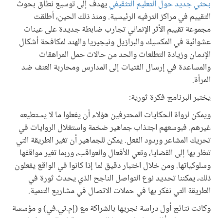
بحثي جديد حول التعليم التثقيفي
يهدف إلى توسيع نطاق بحوث
التقييم في مراكز الترفيه الرئيسية. ومنذ ذلك الحين، أطلقت
مجموعة تقييم الأثر الإنمائي تجارب ضابطة جديدة على عينات
عشوائية في المكسيك والبرازيل ونيجيريا والهند لمكافحة أشكال
الإدمان وزيادة التطلعات والحد من حالات حمل المراهقات
والمساعدة في إرسال الفتيات إلى المدارس ومحاربة العنف ضد
المرأة.
يختبر البرنامج فكرة ثورية:
ويمكن لرواة الحكايات المحترفين هؤلاء أن يفعلوا ما لا يستطيعه
غيرهم. فبوسعهم اجتذاب جماهير ضخمة واستغلال الروايات في
تحريك المشاعر وردود الفعل. يمكن للجماهير أن تغير الطريقة التي
تنظر بها إلى القضايا، وتعي الأفعال والعواقب، وربما تغير مواقفها
وسلوكياتها. ومن خلال اختبار دقيق لما إذا كانوا في الواقع يفعلون
ذلك، يمكننا تحديد نوع التواصل الناجح الذي يحدث ثورة في
الطريقة التي نفكر بها في حملات الاتصال في مشاريع التنمية.
وكانت نتائج أول دراسة نجريها بالشراكة مع (إم.تي.في) و مؤسسة