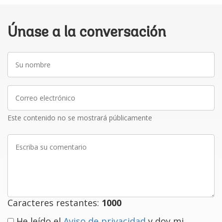
Únase a la conversación
Su
nombre
Correo
electrónico
Este contenido no se mostrará públicamente
Escriba
su
comentario
Caracteres restantes:
1000
He leído el
Aviso de privacidad
y doy mi