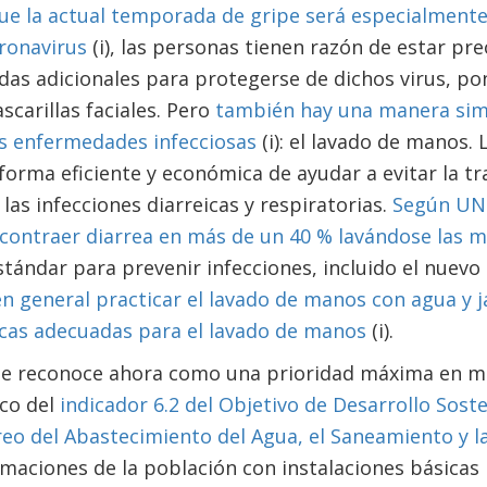
ue la actual temporada de gripe será especialmente
ronavirus
(i), las personas tienen razón de estar pr
s adicionales para protegerse de dichos virus, po
scarillas faciales. Pero
también hay una manera simp
as enfermedades infecciosas
(i): el lavado de manos.
forma eficiente y económica de ayudar a evitar la t
s infecciones diarreicas y respiratorias.
Según UNI
 contraer diarrea en más de un 40 % lavándose las 
tándar para prevenir infecciones, incluido el nuevo
en general practicar el lavado de manos con agua y 
icas adecuadas para el lavado de manos
(i).
se reconoce ahora como una prioridad máxima en mat
co del
indicador 6.2 del Objetivo de Desarrollo Soste
o del Abastecimiento del Agua, el Saneamiento y la
timaciones de la población con instalaciones básicas 