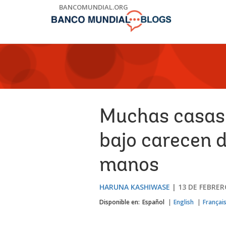
Skip
BANCOMUNDIAL.ORG
to
Main
Navigation
Muchas casas 
bajo carecen d
manos
HARUNA KASHIWASE
13 DE FEBRER
Disponible en:
Español
English
Françai