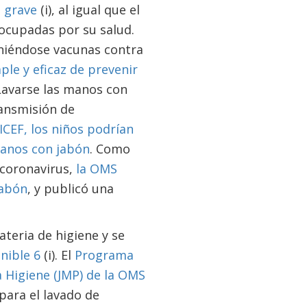
 grave
(i), al igual que el
eocupadas por su salud.
niéndose vacunas contra
le y eficaz de prevenir
 Lavarse las manos con
ransmisión de
CEF, los niños podrían
manos con jabón
. Como
 coronavirus,
la OMS
jabón
, y publicó una
eria de higiene y se
nible 6
(i). El
Programa
 Higiene (JMP) de la OMS
para el lavado de