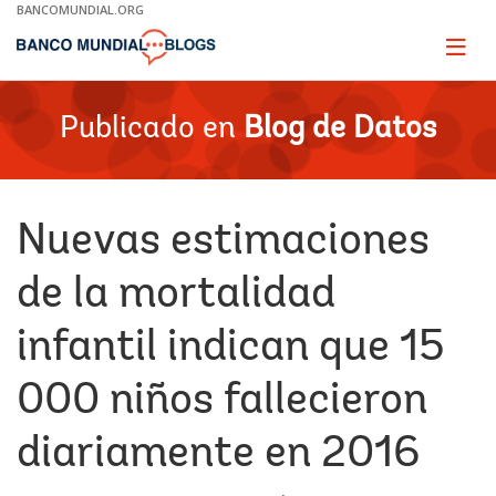
Skip
BANCOMUNDIAL.ORG
to
Main
Page
naviga
Navigation
Publicado en
Blog de Datos
Nuevas estimaciones
de la mortalidad
infantil indican que 15
000 niños fallecieron
diariamente en 2016