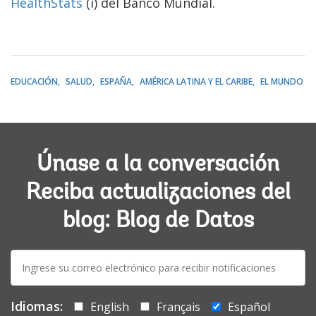
HealthStats
(i) del Banco Mundial.
EDUCACIÓN
SALUD
ESPAÑA
AMÉRICA LATINA Y EL CARIBE
EL MUNDO
Únase a la conversación
Reciba actualizaciones del
blog: Blog de Datos
E-
mail:
Idiomas:
English
Français
Español