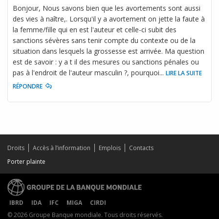
Bonjour, Nous savons bien que les avortements sont aussi
des vies à naître,. Lorsqu'il y a avortement on jette la faute à
la femme/fille qui en est l'auteur et celle-ci subit des
sanctions sévères sans tenir compte du contexte ou de la
situation dans lesquels la grossesse est arrivée. Ma question
est de savoir : y a t il des mesures ou sanctions pénales ou
pas à l'endroit de l'auteur masculin ?, pourquoi
...
LIRE LA SUITE
RÉPONDRE
Droits
Accès à l’information
Emplois
Contacts
Porter plainte
IBRD
IDA
IFC
MIGA
CIRDI
© 2026 Groupe Banque mondiale. Tous droits réservés.